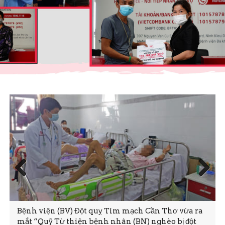
Prev
Next
ious
Bệnh viện (BV) Đột quỵ Tim mạch Cần Thơ vừa ra
mắt “Quỹ Từ thiện bệnh nhân (BN) nghèo bị đột