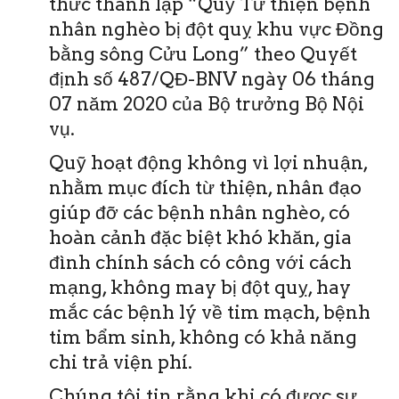
thức thành lập “Quỹ Từ thiện bệnh
nhân nghèo bị đột quỵ khu vực Đồng
bằng sông Cửu Long” theo Quyết
định số 487/QĐ-BNV ngày 06 tháng
07 năm 2020 của Bộ trưởng Bộ Nội
vụ.
Quỹ hoạt động không vì lợi nhuận,
nhằm mục đích từ thiện, nhân đạo
giúp đỡ các bệnh nhân nghèo, có
hoàn cảnh đặc biệt khó khăn, gia
đình chính sách có công với cách
mạng, không may bị đột quỵ, hay
mắc các bệnh lý về tim mạch, bệnh
tim bẩm sinh, không có khả năng
chi trả viện phí.
Chúng tôi tin rằng khi có được sự