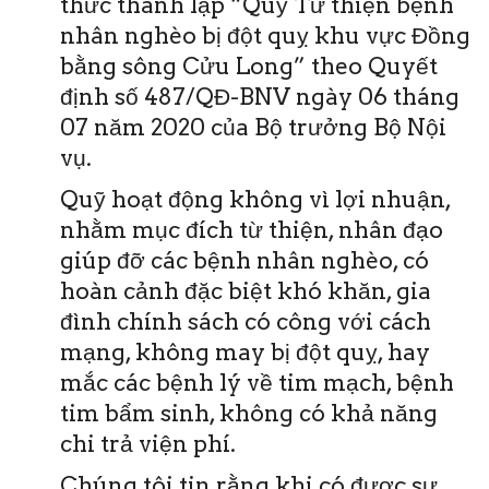
thức thành lập “Quỹ Từ thiện bệnh
nhân nghèo bị đột quỵ khu vực Đồng
bằng sông Cửu Long” theo Quyết
định số 487/QĐ-BNV ngày 06 tháng
07 năm 2020 của Bộ trưởng Bộ Nội
vụ.
Quỹ hoạt động không vì lợi nhuận,
nhằm mục đích từ thiện, nhân đạo
giúp đỡ các bệnh nhân nghèo, có
hoàn cảnh đặc biệt khó khăn, gia
đình chính sách có công với cách
mạng, không may bị đột quỵ, hay
mắc các bệnh lý về tim mạch, bệnh
tim bẩm sinh, không có khả năng
chi trả viện phí.
Chúng tôi tin rằng khi có được sự