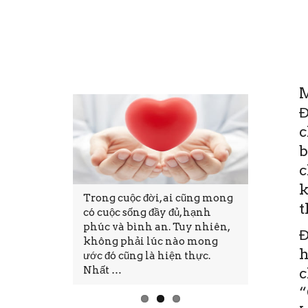
M
Đ
c
b
c
k
0
Trong cuộc đời, ai cũng mong
Bệnh viện
t
g nay 19-6,
có cuộc sống đầy đủ, hạnh
mạch Cần
 quỵ Tim
phúc và bình an. Tuy nhiên,
“Quỹ Từ 
Đ
diễn ra Hội
không phải lúc nào mong
(BN) nghè
h
 khoa liên
ước đó cũng là hiện thực.
ĐBSCL”. 
Nhất …
không vì
c
“