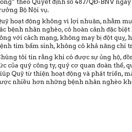
ong” theo Quyết định số 487/QĐ-BNV ngày 
rưởng Bộ Nội vụ.
uỹ hoạt động không vì lợi nhuận, nhằm mục
ác bệnh nhân nghèo, có hoàn cảnh đặc biệt 
ông với cách mạng, không may bị đột quỵ, 
ệnh tim bẩm sinh, không có khả năng chi tr
húng tôi tin rằng khi có được sự ủng hộ, đ
ức của quý công ty, quý cơ quan đoàn thể, 
iúp Quỹ từ thiện hoạt động và phát triển, 
ược nhiều hơn những bệnh nhân nghèo khô