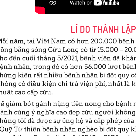
LÍ DO THÀNH LẬ
ỗi năm, tại Việt Nam có hơn 200.000 bệnh 
ồng bằng sông Cửu Long có từ 15.000 – 20.0
ho đến cuối tháng 5/2021, bệnh viện đã khám
ệnh nhân, trong đó có hơn 56.000 lượt bệnh
hứng kiến rất nhiều bệnh nhân bị đột quỵ c
hông có điều kiện chi trả viện phí, nhất là 
 (BV) Đột quỵ Tim
Thứ Sáu, 19/6/2020
huật cao cấp cứu.
 Thơ vừa ra mắt
11:28(ĐTTTO)- Sáng nay 19-6,
thiện bệnh nhân
tại Bệnh viện Đột quỵ Tim
ể giảm bớt gánh nặng tiền nong cho bệnh n
o bị đột quỵ khu vực
mạch Cần Thơ đã diễn ra Hội
ành cùng ý nghĩa cao đẹp cứu người không
Quỹ hoạt động
thảo và Đào tạo y khoa liên
 …
tục CME. Đây …
húng tôi đã được sự ủng hộ và cấp phép của 
Quỹ Từ thiện bệnh nhân nghèo bị đột quỵ 