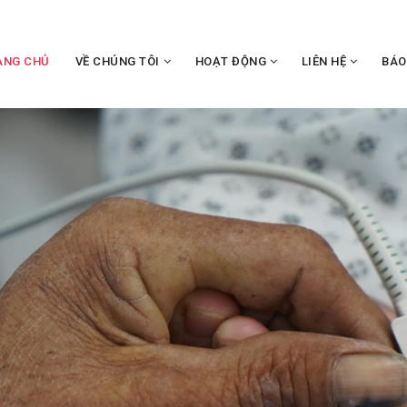
ANG CHỦ
VỀ CHÚNG TÔI
HOẠT ĐỘNG
LIÊN HỆ
BÁO