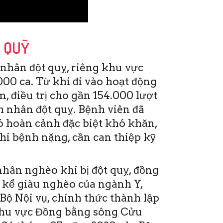
P QUỸ
nhân đột quỵ, riêng khu vực
00 ca. Từ khi đi vào hoạt động
, điều trị cho gần 154.000 lượt
 nhân đột quỵ. Bệnh viên đã
ó hoàn cảnh đặc biệt khó khăn,
khi bệnh nặng, cần can thiệp kỹ
hân nghèo khi bị đột quỵ, đồng
 kể giàu nghèo của ngành Y,
Bộ Nội vụ, chính thức thành lập
khu vực Đồng bằng sông Cửu