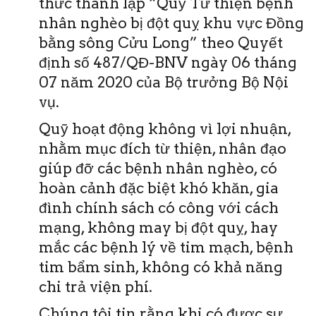
thức thành lập “Quỹ Từ thiện bệnh
nhân nghèo bị đột quỵ khu vực Đồng
bằng sông Cửu Long” theo Quyết
định số 487/QĐ-BNV ngày 06 tháng
07 năm 2020 của Bộ trưởng Bộ Nội
vụ.
Quỹ hoạt động không vì lợi nhuận,
nhằm mục đích từ thiện, nhân đạo
giúp đỡ các bệnh nhân nghèo, có
hoàn cảnh đặc biệt khó khăn, gia
đình chính sách có công với cách
mạng, không may bị đột quỵ, hay
mắc các bệnh lý về tim mạch, bệnh
tim bẩm sinh, không có khả năng
chi trả viện phí.
Chúng tôi tin rằng khi có được sự