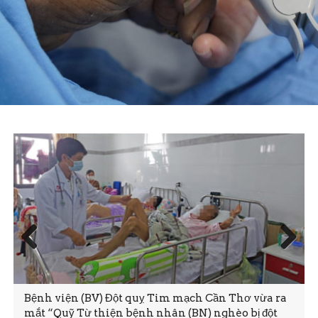
Prev
Next
ious
Bệnh viện (BV) Đột quỵ Tim mạch Cần Thơ vừa ra
mắt “Quỹ Từ thiện bệnh nhân (BN) nghèo bị đột