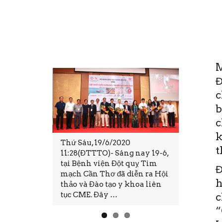
M
Đ
c
b
c
k
ột quỵ Tim
Thứ Sáu, 19/6/2020
Trong cuộ
t
a ra mắt
11:28(ĐTTTO)- Sáng nay 19-6,
có cuộc s
ệnh nhân
tại Bệnh viện Đột quỵ Tim
phúc và b
Đ
 quỵ khu vực
mạch Cần Thơ đã diễn ra Hội
không ph
h
 động
thảo và Đào tạo y khoa liên
ước đó cũ
tục CME. Đây …
Nhất …
c
“