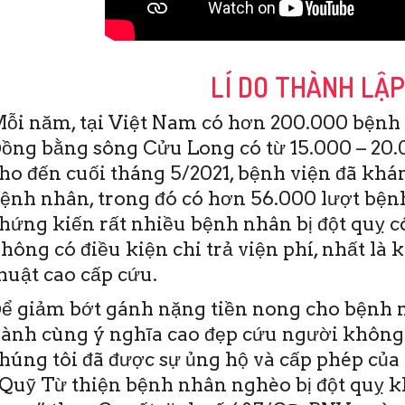
LÍ DO THÀNH LẬ
ỗi năm, tại Việt Nam có hơn 200.000 bệnh 
ồng bằng sông Cửu Long có từ 15.000 – 20.0
ho đến cuối tháng 5/2021, bệnh viện đã khám
ệnh nhân, trong đó có hơn 56.000 lượt bệnh
hứng kiến rất nhiều bệnh nhân bị đột quỵ c
hông có điều kiện chi trả viện phí, nhất là 
c đời, ai cũng mong
Bệnh viện (BV) Đột quỵ Tim
T
huật cao cấp cứu.
ống đầy đủ, hạnh
mạch Cần Thơ vừa ra mắt
1
ình an. Tuy nhiên,
“Quỹ Từ thiện bệnh nhân
t
ể giảm bớt gánh nặng tiền nong cho bệnh n
ải lúc nào mong
(BN) nghèo bị đột quỵ khu vực
m
ành cùng ý nghĩa cao đẹp cứu người không
ng là hiện thực.
ĐBSCL”. Quỹ hoạt động
t
không vì …
t
húng tôi đã được sự ủng hộ và cấp phép của 
Quỹ Từ thiện bệnh nhân nghèo bị đột quỵ 