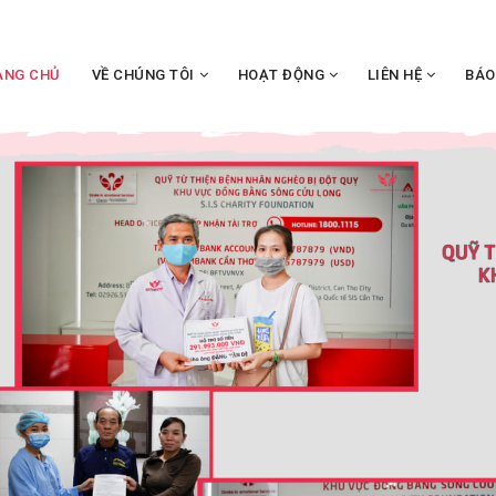
ANG CHỦ
VỀ CHÚNG TÔI
HOẠT ĐỘNG
LIÊN HỆ
BÁO