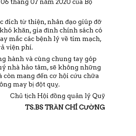
06 tháng 07 năm 2020 của Bộ
 đích từ thiện, nhân đạo giúp đỡ
khó khăn, gia đình chính sách có
hay mắc các bệnh lý về tim mạch,
ả viện phí.
ồng hành và cùng chung tay góp
quý nhà hảo tâm, sẽ không những
mà còn mang đến cơ hội cứu chữa
ng may bị đột quỵ.
Chủ tịch Hội đồng quản lý Quỹ
TS.BS TRẦN CHÍ CƯỜNG