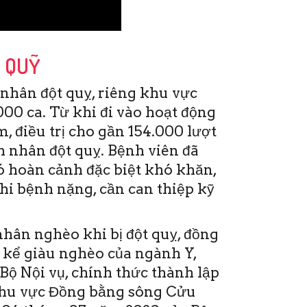
P QUỸ
nhân đột quỵ, riêng khu vực
00 ca. Từ khi đi vào hoạt động
, điều trị cho gần 154.000 lượt
 nhân đột quỵ. Bệnh viên đã
ó hoàn cảnh đặc biệt khó khăn,
khi bệnh nặng, cần can thiệp kỹ
hứ Sáu, 19/6/2020
1:28(ĐTTTO)- Sáng nay 19-6,
ại Bệnh viện Đột quỵ Tim
hân nghèo khi bị đột quỵ, đồng
ạch Cần Thơ đã diễn ra Hội
 kể giàu nghèo của ngành Y,
hảo và Đào tạo y khoa liên
ục CME. Đây …
Bộ Nội vụ, chính thức thành lập
khu vực Đồng bằng sông Cửu