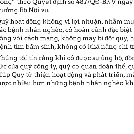
ong” theo Quyết định số 487/QĐ-BNV ngày 
rưởng Bộ Nội vụ.
uỹ hoạt động không vì lợi nhuận, nhằm mục
ác bệnh nhân nghèo, có hoàn cảnh đặc biệt 
ông với cách mạng, không may bị đột quỵ, 
ệnh tim bẩm sinh, không có khả năng chi tr
húng tôi tin rằng khi có được sự ủng hộ, đ
ức của quý công ty, quý cơ quan đoàn thể, 
iúp Quỹ từ thiện hoạt động và phát triển, 
ược nhiều hơn những bệnh nhân nghèo khô