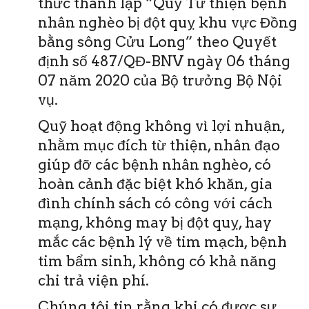
thức thành lập “Quỹ Từ thiện bệnh
nhân nghèo bị đột quỵ khu vực Đồng
bằng sông Cửu Long” theo Quyết
định số 487/QĐ-BNV ngày 06 tháng
07 năm 2020 của Bộ trưởng Bộ Nội
vụ.
Quỹ hoạt động không vì lợi nhuận,
nhằm mục đích từ thiện, nhân đạo
giúp đỡ các bệnh nhân nghèo, có
hoàn cảnh đặc biệt khó khăn, gia
đình chính sách có công với cách
mạng, không may bị đột quỵ, hay
mắc các bệnh lý về tim mạch, bệnh
tim bẩm sinh, không có khả năng
chi trả viện phí.
Chúng tôi tin rằng khi có được sự