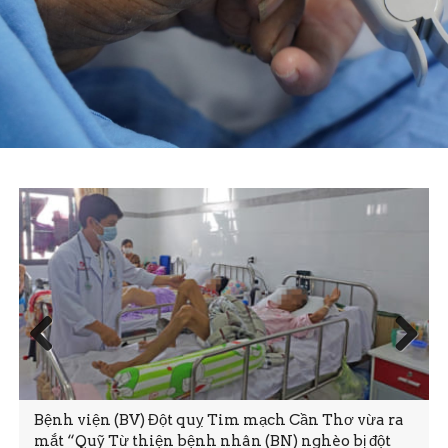
Prev
Next
ious
Bệnh viện (BV) Đột quỵ Tim mạch Cần Thơ vừa ra
mắt “Quỹ Từ thiện bệnh nhân (BN) nghèo bị đột