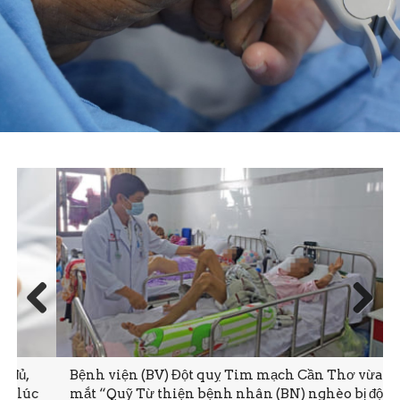
Prev
Next
ious
Bệnh viện (BV) Đột quỵ Tim mạch Cần Thơ vừa ra
mắt “Quỹ Từ thiện bệnh nhân (BN) nghèo bị đột