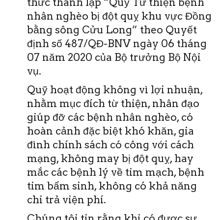
thức thành lập “Quỹ Từ thiện bệnh
nhân nghèo bị đột quỵ khu vực Đồng
bằng sông Cửu Long” theo Quyết
định số 487/QĐ-BNV ngày 06 tháng
07 năm 2020 của Bộ trưởng Bộ Nội
vụ.
Quỹ hoạt động không vì lợi nhuận,
nhằm mục đích từ thiện, nhân đạo
giúp đỡ các bệnh nhân nghèo, có
hoàn cảnh đặc biệt khó khăn, gia
đình chính sách có công với cách
mạng, không may bị đột quỵ, hay
mắc các bệnh lý về tim mạch, bệnh
tim bẩm sinh, không có khả năng
chi trả viện phí.
Chúng tôi tin rằng khi có được sự