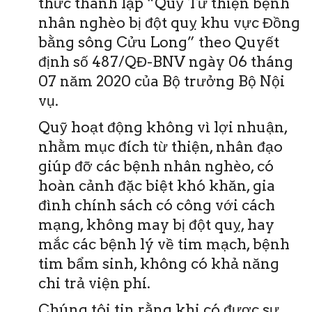
thức thành lập “Quỹ Từ thiện bệnh
nhân nghèo bị đột quỵ khu vực Đồng
bằng sông Cửu Long” theo Quyết
định số 487/QĐ-BNV ngày 06 tháng
07 năm 2020 của Bộ trưởng Bộ Nội
vụ.
Quỹ hoạt động không vì lợi nhuận,
nhằm mục đích từ thiện, nhân đạo
giúp đỡ các bệnh nhân nghèo, có
hoàn cảnh đặc biệt khó khăn, gia
đình chính sách có công với cách
mạng, không may bị đột quỵ, hay
mắc các bệnh lý về tim mạch, bệnh
tim bẩm sinh, không có khả năng
chi trả viện phí.
Chúng tôi tin rằng khi có được sự