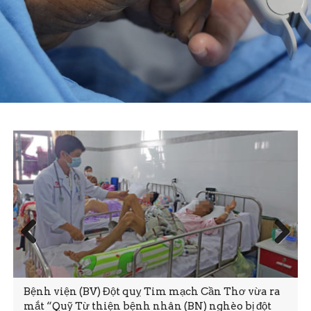
Prev
Next
ious
Bệnh viện (BV) Đột quỵ Tim mạch Cần Thơ vừa ra
mắt “Quỹ Từ thiện bệnh nhân (BN) nghèo bị đột