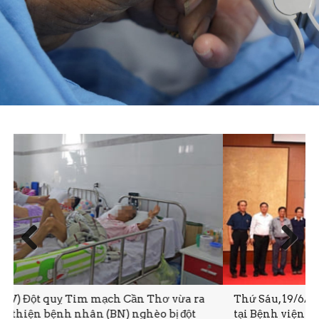
Prev
Next
ious
a
Thứ Sáu, 19/6/2020 11:28(ĐTTTO)- Sáng nay 19-6,
tại Bệnh viện Đột quỵ Tim mạch Cần Thơ đã diễn