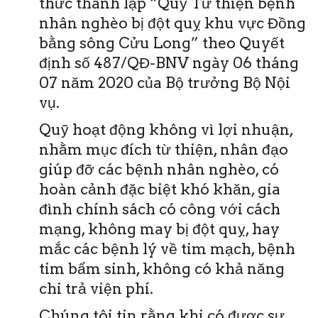
thức thành lập “Quỹ Từ thiện bệnh
nhân nghèo bị đột quỵ khu vực Đồng
bằng sông Cửu Long” theo Quyết
định số 487/QĐ-BNV ngày 06 tháng
07 năm 2020 của Bộ trưởng Bộ Nội
vụ.
Quỹ hoạt động không vì lợi nhuận,
nhằm mục đích từ thiện, nhân đạo
giúp đỡ các bệnh nhân nghèo, có
hoàn cảnh đặc biệt khó khăn, gia
đình chính sách có công với cách
mạng, không may bị đột quỵ, hay
mắc các bệnh lý về tim mạch, bệnh
tim bẩm sinh, không có khả năng
chi trả viện phí.
Chúng tôi tin rằng khi có được sự