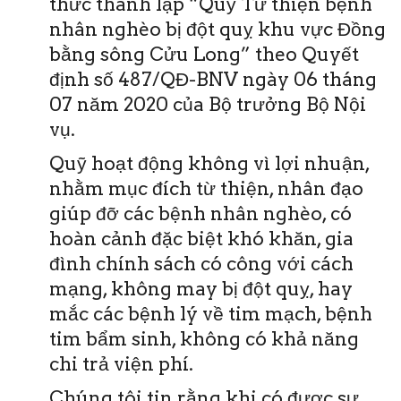
thức thành lập “Quỹ Từ thiện bệnh
nhân nghèo bị đột quỵ khu vực Đồng
bằng sông Cửu Long” theo Quyết
định số 487/QĐ-BNV ngày 06 tháng
07 năm 2020 của Bộ trưởng Bộ Nội
vụ.
Quỹ hoạt động không vì lợi nhuận,
nhằm mục đích từ thiện, nhân đạo
giúp đỡ các bệnh nhân nghèo, có
hoàn cảnh đặc biệt khó khăn, gia
đình chính sách có công với cách
mạng, không may bị đột quỵ, hay
mắc các bệnh lý về tim mạch, bệnh
tim bẩm sinh, không có khả năng
chi trả viện phí.
Chúng tôi tin rằng khi có được sự