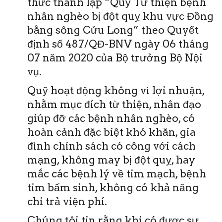
thức thành lập “Quỹ Từ thiện bệnh
nhân nghèo bị đột quỵ khu vực Đồng
bằng sông Cửu Long” theo Quyết
định số 487/QĐ-BNV ngày 06 tháng
07 năm 2020 của Bộ trưởng Bộ Nội
vụ.
Quỹ hoạt động không vì lợi nhuận,
nhằm mục đích từ thiện, nhân đạo
giúp đỡ các bệnh nhân nghèo, có
hoàn cảnh đặc biệt khó khăn, gia
đình chính sách có công với cách
mạng, không may bị đột quỵ, hay
mắc các bệnh lý về tim mạch, bệnh
tim bẩm sinh, không có khả năng
chi trả viện phí.
Chúng tôi tin rằng khi có được sự