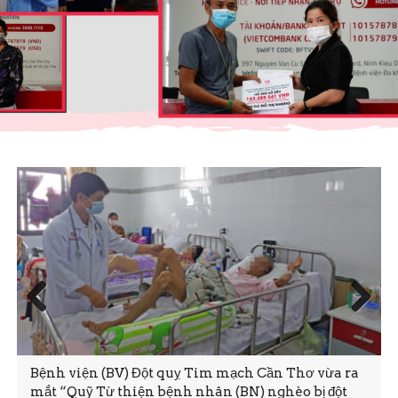
Prev
Next
ious
Bệnh viện (BV) Đột quỵ Tim mạch Cần Thơ vừa ra
mắt “Quỹ Từ thiện bệnh nhân (BN) nghèo bị đột