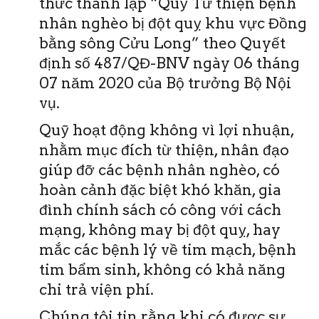
thức thành lập “Quỹ Từ thiện bệnh
nhân nghèo bị đột quỵ khu vực Đồng
bằng sông Cửu Long” theo Quyết
định số 487/QĐ-BNV ngày 06 tháng
07 năm 2020 của Bộ trưởng Bộ Nội
vụ.
Quỹ hoạt động không vì lợi nhuận,
nhằm mục đích từ thiện, nhân đạo
giúp đỡ các bệnh nhân nghèo, có
hoàn cảnh đặc biệt khó khăn, gia
đình chính sách có công với cách
mạng, không may bị đột quỵ, hay
mắc các bệnh lý về tim mạch, bệnh
tim bẩm sinh, không có khả năng
chi trả viện phí.
Chúng tôi tin rằng khi có được sự