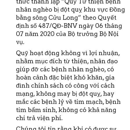
thức thành lập “Quỹ Từ thiện bệnh
nhân nghèo bị đột quỵ khu vực Đồng
bằng sông Cửu Long” theo Quyết
định số 487/QĐ-BNV ngày 06 tháng
07 năm 2020 của Bộ trưởng Bộ Nội
vụ.
Quỹ hoạt động không vì lợi nhuận,
nhằm mục đích từ thiện, nhân đạo
giúp đỡ các bệnh nhân nghèo, có
hoàn cảnh đặc biệt khó khăn, gia
đình chính sách có công với cách
mạng, không may bị đột quỵ, hay
mắc các bệnh lý về tim mạch, bệnh
tim bẩm sinh, không có khả năng
chi trả viện phí.
Chúng tôi tin rằng khi có được sự