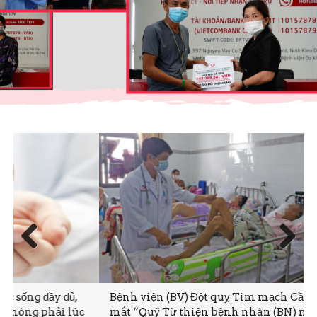
Prev
Next
ious
Bệnh viện (BV) Đột quỵ Tim mạch Cần Thơ vừa ra
c
mắt “Quỹ Từ thiện bệnh nhân (BN) nghèo bị đột