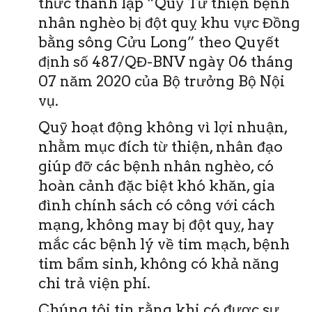
thức thành lập “Quỹ Từ thiện bệnh
nhân nghèo bị đột quỵ khu vực Đồng
bằng sông Cửu Long” theo Quyết
định số 487/QĐ-BNV ngày 06 tháng
07 năm 2020 của Bộ trưởng Bộ Nội
vụ.
Quỹ hoạt động không vì lợi nhuận,
nhằm mục đích từ thiện, nhân đạo
giúp đỡ các bệnh nhân nghèo, có
hoàn cảnh đặc biệt khó khăn, gia
đình chính sách có công với cách
mạng, không may bị đột quỵ, hay
mắc các bệnh lý về tim mạch, bệnh
tim bẩm sinh, không có khả năng
chi trả viện phí.
Chúng tôi tin rằng khi có được sự