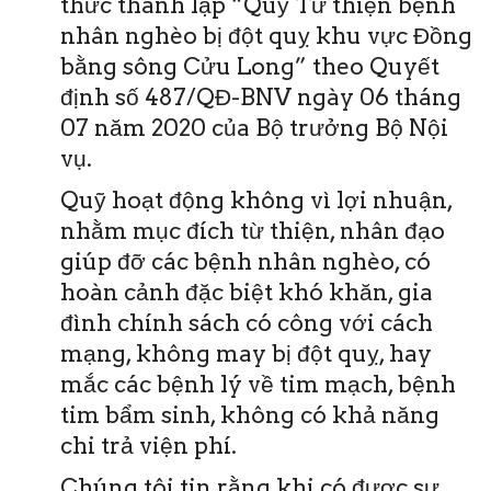
thức thành lập “Quỹ Từ thiện bệnh
nhân nghèo bị đột quỵ khu vực Đồng
bằng sông Cửu Long” theo Quyết
định số 487/QĐ-BNV ngày 06 tháng
07 năm 2020 của Bộ trưởng Bộ Nội
vụ.
Quỹ hoạt động không vì lợi nhuận,
nhằm mục đích từ thiện, nhân đạo
giúp đỡ các bệnh nhân nghèo, có
hoàn cảnh đặc biệt khó khăn, gia
đình chính sách có công với cách
mạng, không may bị đột quỵ, hay
mắc các bệnh lý về tim mạch, bệnh
tim bẩm sinh, không có khả năng
chi trả viện phí.
Chúng tôi tin rằng khi có được sự