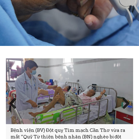
Prev
Next
ious
Bệnh viện (BV) Đột quỵ Tim mạch Cần Thơ vừa ra
mắt “Quỹ Từ thiện bệnh nhân (BN) nghèo bị đột