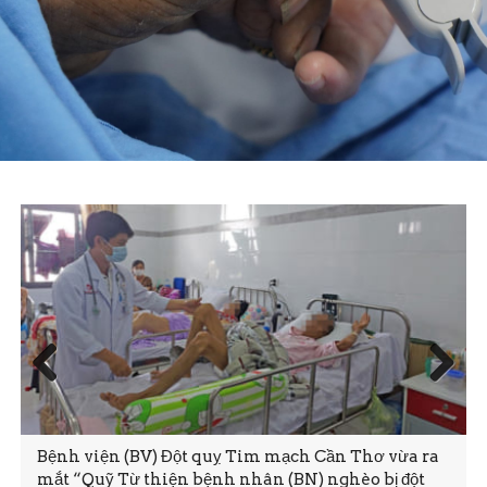
Prev
Next
ious
Bệnh viện (BV) Đột quỵ Tim mạch Cần Thơ vừa ra
mắt “Quỹ Từ thiện bệnh nhân (BN) nghèo bị đột