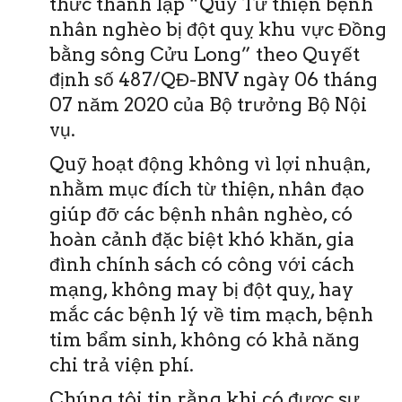
thức thành lập “Quỹ Từ thiện bệnh
nhân nghèo bị đột quỵ khu vực Đồng
bằng sông Cửu Long” theo Quyết
định số 487/QĐ-BNV ngày 06 tháng
07 năm 2020 của Bộ trưởng Bộ Nội
vụ.
Quỹ hoạt động không vì lợi nhuận,
nhằm mục đích từ thiện, nhân đạo
giúp đỡ các bệnh nhân nghèo, có
hoàn cảnh đặc biệt khó khăn, gia
đình chính sách có công với cách
mạng, không may bị đột quỵ, hay
mắc các bệnh lý về tim mạch, bệnh
tim bẩm sinh, không có khả năng
chi trả viện phí.
Chúng tôi tin rằng khi có được sự