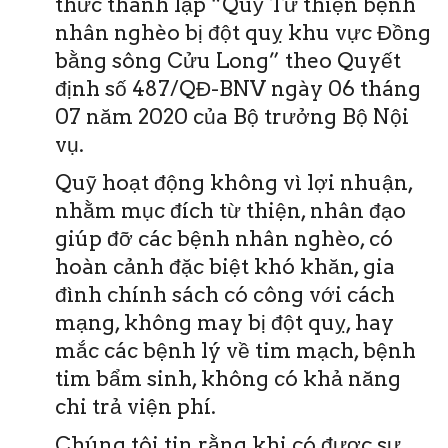
thức thành lập “Quỹ Từ thiện bệnh
nhân nghèo bị đột quỵ khu vực Đồng
bằng sông Cửu Long” theo Quyết
định số 487/QĐ-BNV ngày 06 tháng
07 năm 2020 của Bộ trưởng Bộ Nội
vụ.
Quỹ hoạt động không vì lợi nhuận,
nhằm mục đích từ thiện, nhân đạo
giúp đỡ các bệnh nhân nghèo, có
hoàn cảnh đặc biệt khó khăn, gia
đình chính sách có công với cách
mạng, không may bị đột quỵ, hay
mắc các bệnh lý về tim mạch, bệnh
tim bẩm sinh, không có khả năng
chi trả viện phí.
Chúng tôi tin rằng khi có được sự