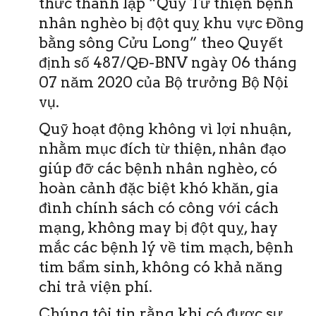
thức thành lập “Quỹ Từ thiện bệnh
nhân nghèo bị đột quỵ khu vực Đồng
bằng sông Cửu Long” theo Quyết
định số 487/QĐ-BNV ngày 06 tháng
07 năm 2020 của Bộ trưởng Bộ Nội
vụ.
Quỹ hoạt động không vì lợi nhuận,
nhằm mục đích từ thiện, nhân đạo
giúp đỡ các bệnh nhân nghèo, có
hoàn cảnh đặc biệt khó khăn, gia
đình chính sách có công với cách
mạng, không may bị đột quỵ, hay
mắc các bệnh lý về tim mạch, bệnh
tim bẩm sinh, không có khả năng
chi trả viện phí.
Chúng tôi tin rằng khi có được sự