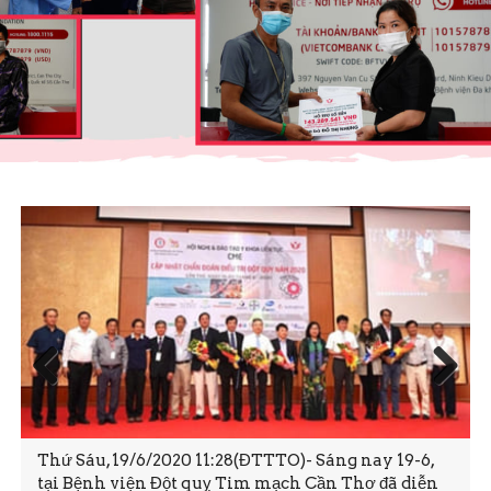
Prev
Next
ious
Sáng nay 19-6,
Trong cuộc đời, ai cũng mong có cuộc số
ần Thơ đã diễn
hạnh phúc và bình an. Tuy nhiên, khô