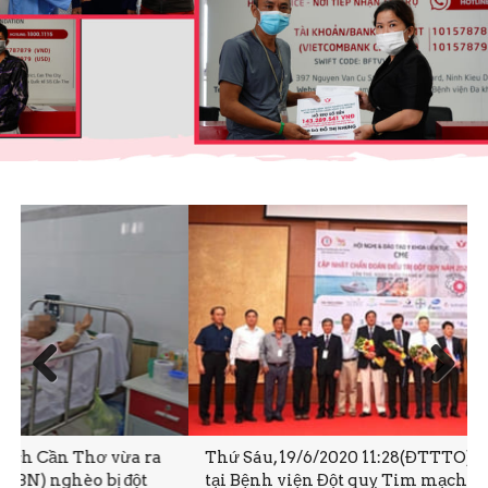
Prev
Next
ious
Thứ Sáu, 19/6/2020 11:28(ĐTTTO)- Sáng nay 19-6,
tại Bệnh viện Đột quỵ Tim mạch Cần Thơ đã diễn