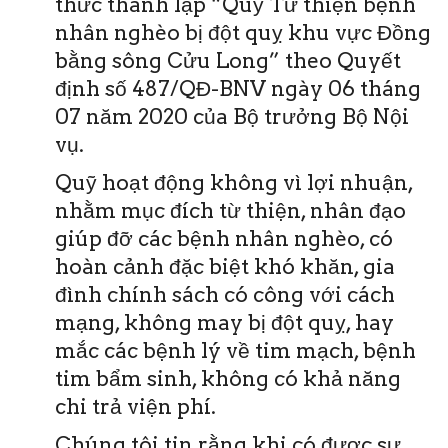
thức thành lập “Quỹ Từ thiện bệnh
nhân nghèo bị đột quỵ khu vực Đồng
bằng sông Cửu Long” theo Quyết
định số 487/QĐ-BNV ngày 06 tháng
07 năm 2020 của Bộ trưởng Bộ Nội
vụ.
Quỹ hoạt động không vì lợi nhuận,
nhằm mục đích từ thiện, nhân đạo
giúp đỡ các bệnh nhân nghèo, có
hoàn cảnh đặc biệt khó khăn, gia
đình chính sách có công với cách
mạng, không may bị đột quỵ, hay
mắc các bệnh lý về tim mạch, bệnh
tim bẩm sinh, không có khả năng
chi trả viện phí.
Chúng tôi tin rằng khi có được sự