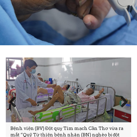
Prev
Next
ious
Bệnh viện (BV) Đột quỵ Tim mạch Cần Thơ vừa ra
mắt “Quỹ Từ thiện bệnh nhân (BN) nghèo bị đột