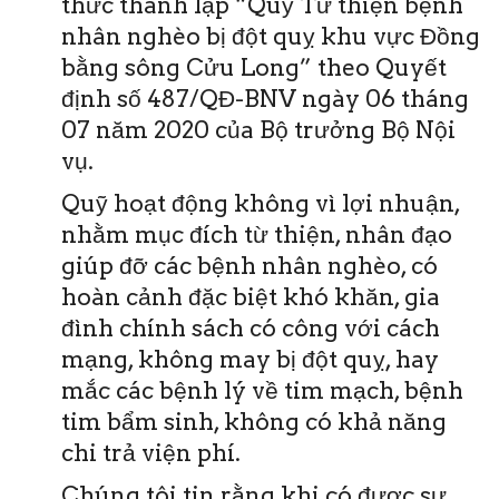
thức thành lập “Quỹ Từ thiện bệnh
nhân nghèo bị đột quỵ khu vực Đồng
bằng sông Cửu Long” theo Quyết
định số 487/QĐ-BNV ngày 06 tháng
07 năm 2020 của Bộ trưởng Bộ Nội
vụ.
Quỹ hoạt động không vì lợi nhuận,
nhằm mục đích từ thiện, nhân đạo
giúp đỡ các bệnh nhân nghèo, có
hoàn cảnh đặc biệt khó khăn, gia
đình chính sách có công với cách
mạng, không may bị đột quỵ, hay
mắc các bệnh lý về tim mạch, bệnh
tim bẩm sinh, không có khả năng
chi trả viện phí.
Chúng tôi tin rằng khi có được sự