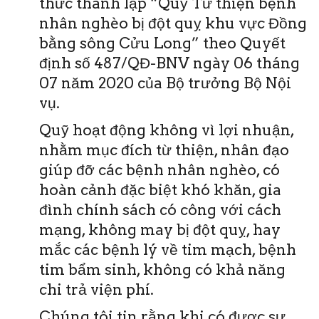
thức thành lập “Quỹ Từ thiện bệnh
nhân nghèo bị đột quỵ khu vực Đồng
bằng sông Cửu Long” theo Quyết
định số 487/QĐ-BNV ngày 06 tháng
07 năm 2020 của Bộ trưởng Bộ Nội
vụ.
Quỹ hoạt động không vì lợi nhuận,
nhằm mục đích từ thiện, nhân đạo
giúp đỡ các bệnh nhân nghèo, có
hoàn cảnh đặc biệt khó khăn, gia
đình chính sách có công với cách
mạng, không may bị đột quỵ, hay
mắc các bệnh lý về tim mạch, bệnh
tim bẩm sinh, không có khả năng
chi trả viện phí.
Chúng tôi tin rằng khi có được sự