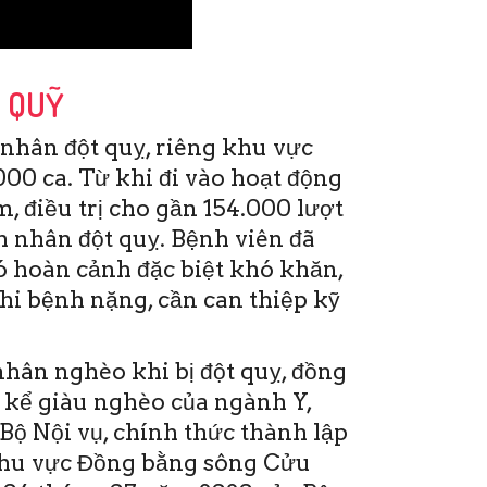
P QUỸ
nhân đột quỵ, riêng khu vực
00 ca. Từ khi đi vào hoạt động
, điều trị cho gần 154.000 lượt
 nhân đột quỵ. Bệnh viên đã
ó hoàn cảnh đặc biệt khó khăn,
khi bệnh nặng, cần can thiệp kỹ
hân nghèo khi bị đột quỵ, đồng
 kể giàu nghèo của ngành Y,
Bộ Nội vụ, chính thức thành lập
khu vực Đồng bằng sông Cửu