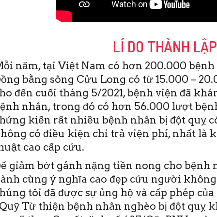
LÍ DO THÀNH LẬ
ỗi năm, tại Việt Nam có hơn 200.000 bệnh 
ồng bằng sông Cửu Long có từ 15.000 – 20.0
ho đến cuối tháng 5/2021, bệnh viện đã khám
ệnh nhân, trong đó có hơn 56.000 lượt bệnh
hứng kiến rất nhiều bệnh nhân bị đột quỵ c
hông có điều kiện chi trả viện phí, nhất là 
 (BV) Đột quỵ Tim
Thứ Sáu, 19/6/2020
huật cao cấp cứu.
 Thơ vừa ra mắt
11:28(ĐTTTO)- Sáng nay 19-6,
thiện bệnh nhân
tại Bệnh viện Đột quỵ Tim
ể giảm bớt gánh nặng tiền nong cho bệnh n
o bị đột quỵ khu vực
mạch Cần Thơ đã diễn ra Hội
ành cùng ý nghĩa cao đẹp cứu người không
Quỹ hoạt động
thảo và Đào tạo y khoa liên
 …
tục CME. Đây …
húng tôi đã được sự ủng hộ và cấp phép của 
Quỹ Từ thiện bệnh nhân nghèo bị đột quỵ 