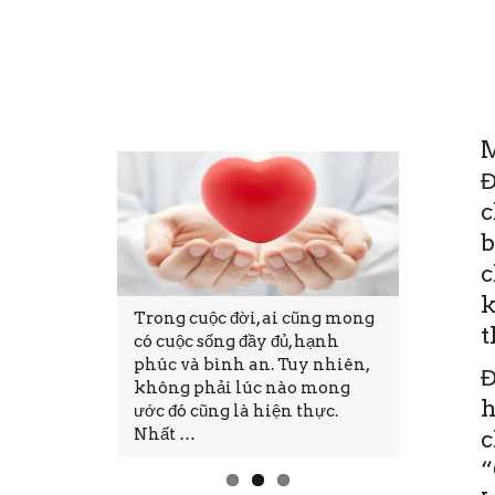
M
Đ
c
b
c
k
0
Trong cuộc đời, ai cũng mong
Bệnh viện
t
g nay 19-6,
có cuộc sống đầy đủ, hạnh
mạch Cần
 quỵ Tim
phúc và bình an. Tuy nhiên,
“Quỹ Từ 
Đ
diễn ra Hội
không phải lúc nào mong
(BN) nghè
h
 khoa liên
ước đó cũng là hiện thực.
ĐBSCL”. 
Nhất …
không vì
c
“