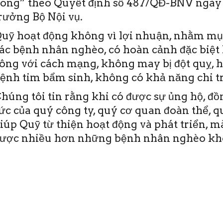
ong” theo Quyết định số 487/QĐ-BNV ngày 
rưởng Bộ Nội vụ.
uỹ hoạt động không vì lợi nhuận, nhằm mục
ác bệnh nhân nghèo, có hoàn cảnh đặc biệt 
ông với cách mạng, không may bị đột quỵ, 
ệnh tim bẩm sinh, không có khả năng chi tr
húng tôi tin rằng khi có được sự ủng hộ, đ
ức của quý công ty, quý cơ quan đoàn thể, 
iúp Quỹ từ thiện hoạt động và phát triển, 
ược nhiều hơn những bệnh nhân nghèo khô