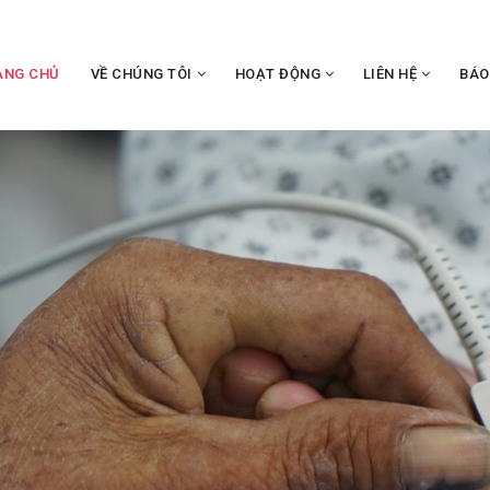
ANG CHỦ
VỀ CHÚNG TÔI
HOẠT ĐỘNG
LIÊN HỆ
BÁO