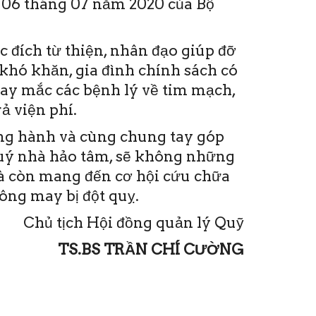
06 tháng 07 năm 2020 của Bộ
 đích từ thiện, nhân đạo giúp đỡ
khó khăn, gia đình chính sách có
hay mắc các bệnh lý về tim mạch,
ả viện phí.
ồng hành và cùng chung tay góp
quý nhà hảo tâm, sẽ không những
mà còn mang đến cơ hội cứu chữa
ng may bị đột quỵ.
Chủ tịch Hội đồng quản lý Quỹ
TS.BS TRẦN CHÍ CƯỜNG