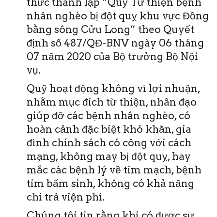
thức thành lập “Quỹ Từ thiện bệnh
nhân nghèo bị đột quỵ khu vực Đồng
bằng sông Cửu Long” theo Quyết
định số 487/QĐ-BNV ngày 06 tháng
07 năm 2020 của Bộ trưởng Bộ Nội
vụ.
Quỹ hoạt động không vì lợi nhuận,
nhằm mục đích từ thiện, nhân đạo
giúp đỡ các bệnh nhân nghèo, có
hoàn cảnh đặc biệt khó khăn, gia
đình chính sách có công với cách
mạng, không may bị đột quỵ, hay
mắc các bệnh lý về tim mạch, bệnh
tim bẩm sinh, không có khả năng
chi trả viện phí.
Chúng tôi tin rằng khi có được sự