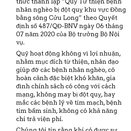
thức thành lập “Quỹ Từ thiện bệnh
nhân nghèo bị đột quỵ khu vực Đồng
bằng sông Cửu Long” theo Quyết
định số 487/QĐ-BNV ngày 06 tháng
07 năm 2020 của Bộ trưởng Bộ Nội
vụ.
Quỹ hoạt động không vì lợi nhuận,
nhằm mục đích từ thiện, nhân đạo
giúp đỡ các bệnh nhân nghèo, có
hoàn cảnh đặc biệt khó khăn, gia
đình chính sách có công với cách
mạng, không may bị đột quỵ, hay
mắc các bệnh lý về tim mạch, bệnh
tim bẩm sinh, không có khả năng
chi trả viện phí.
Chúng tôi tin rằng khi có được sự