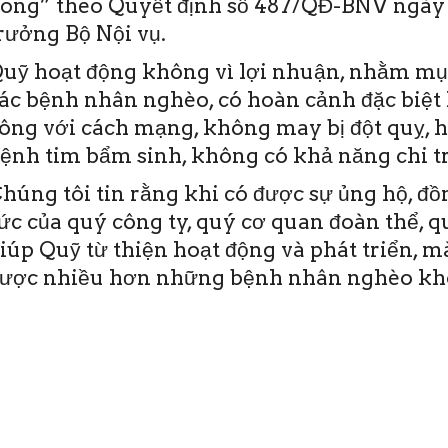
ong” theo Quyết định số 487/QĐ-BNV ngày 
rưởng Bộ Nội vụ.
uỹ hoạt động không vì lợi nhuận, nhằm mục
ác bệnh nhân nghèo, có hoàn cảnh đặc biệt 
ông với cách mạng, không may bị đột quỵ, 
ệnh tim bẩm sinh, không có khả năng chi tr
húng tôi tin rằng khi có được sự ủng hộ, đ
ức của quý công ty, quý cơ quan đoàn thể, 
iúp Quỹ từ thiện hoạt động và phát triển, 
ược nhiều hơn những bệnh nhân nghèo khô