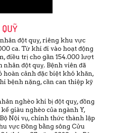
P QUỸ
nhân đột quỵ, riêng khu vực
00 ca. Từ khi đi vào hoạt động
, điều trị cho gần 154.000 lượt
 nhân đột quỵ. Bệnh viên đã
ó hoàn cảnh đặc biệt khó khăn,
khi bệnh nặng, cần can thiệp kỹ
hân nghèo khi bị đột quỵ, đồng
 kể giàu nghèo của ngành Y,
Bộ Nội vụ, chính thức thành lập
khu vực Đồng bằng sông Cửu