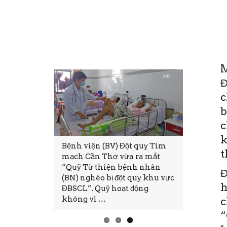
M
Đ
c
b
c
k
i cũng mong
Bệnh viện (BV) Đột quỵ Tim
Thứ Sáu, 
t
đủ, hạnh
mạch Cần Thơ vừa ra mắt
11:28(ĐTT
 Tuy nhiên,
“Quỹ Từ thiện bệnh nhân
tại Bệnh 
Đ
nào mong
(BN) nghèo bị đột quỵ khu vực
mạch Cần
h
ện thực.
ĐBSCL”. Quỹ hoạt động
thảo và Đ
không vì …
tục CME.
c
“