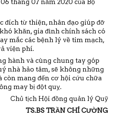
06 tháng 07 năm 2020 của Bộ
 đích từ thiện, nhân đạo giúp đỡ
khó khăn, gia đình chính sách có
hay mắc các bệnh lý về tim mạch,
ả viện phí.
ồng hành và cùng chung tay góp
quý nhà hảo tâm, sẽ không những
mà còn mang đến cơ hội cứu chữa
ng may bị đột quỵ.
Chủ tịch Hội đồng quản lý Quỹ
TS.BS TRẦN CHÍ CƯỜNG