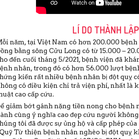
LÍ DO THÀNH LẬ
ỗi năm, tại Việt Nam có hơn 200.000 bệnh 
ồng bằng sông Cửu Long có từ 15.000 – 20.0
ho đến cuối tháng 5/2021, bệnh viện đã khám
ệnh nhân, trong đó có hơn 56.000 lượt bệnh
hứng kiến rất nhiều bệnh nhân bị đột quỵ c
hông có điều kiện chi trả viện phí, nhất là 
19/6/2020
huật cao cấp cứu.
TO)- Sáng nay 19-6,
viện Đột quỵ Tim
ể giảm bớt gánh nặng tiền nong cho bệnh n
 Thơ đã diễn ra Hội
ành cùng ý nghĩa cao đẹp cứu người không
ào tạo y khoa liên
 Đây …
húng tôi đã được sự ủng hộ và cấp phép của 
Quỹ Từ thiện bệnh nhân nghèo bị đột quỵ 