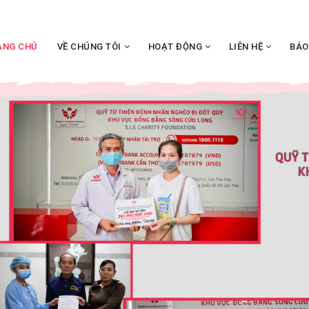
ANG CHỦ
VỀ CHÚNG TÔI
HOẠT ĐỘNG
LIÊN HỆ
BÁO