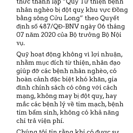
thức thành lập “Quỹ Từ thiện bệnh
nhân nghèo bị đột quỵ khu vực Đồng
bằng sông Cửu Long” theo Quyết
định số 487/QĐ-BNV ngày 06 tháng
07 năm 2020 của Bộ trưởng Bộ Nội
vụ.
Quỹ hoạt động không vì lợi nhuận,
nhằm mục đích từ thiện, nhân đạo
giúp đỡ các bệnh nhân nghèo, có
hoàn cảnh đặc biệt khó khăn, gia
đình chính sách có công với cách
mạng, không may bị đột quỵ, hay
mắc các bệnh lý về tim mạch, bệnh
tim bẩm sinh, không có khả năng
chi trả viện phí.
Chúng tôi tin rằng khi có được sự