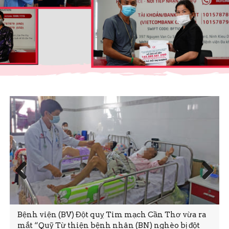
Prev
Next
ious
Bệnh viện (BV) Đột quỵ Tim mạch Cần Thơ vừa ra
mắt “Quỹ Từ thiện bệnh nhân (BN) nghèo bị đột