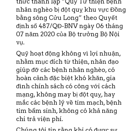
thức thành lập “Quỹ Từ thiện bệnh
nhân nghèo bị đột quỵ khu vực Đồng
bằng sông Cửu Long” theo Quyết
định số 487/QĐ-BNV ngày 06 tháng
07 năm 2020 của Bộ trưởng Bộ Nội
vụ.
Quỹ hoạt động không vì lợi nhuận,
nhằm mục đích từ thiện, nhân đạo
giúp đỡ các bệnh nhân nghèo, có
hoàn cảnh đặc biệt khó khăn, gia
đình chính sách có công với cách
mạng, không may bị đột quỵ, hay
mắc các bệnh lý về tim mạch, bệnh
tim bẩm sinh, không có khả năng
chi trả viện phí.
Chúng tôi tin rằng khi có được sự