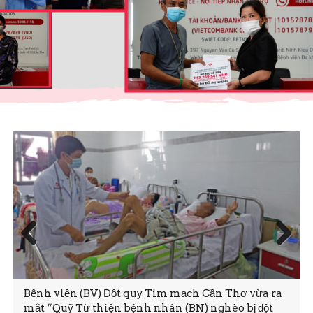
Prev
Next
ious
ột quỵ Tim mạch Cần Thơ vừa ra
Thứ Sáu, 19/6/2020 11:
n bệnh nhân (BN) nghèo bị đột
tại Bệnh viện Đột quỵ