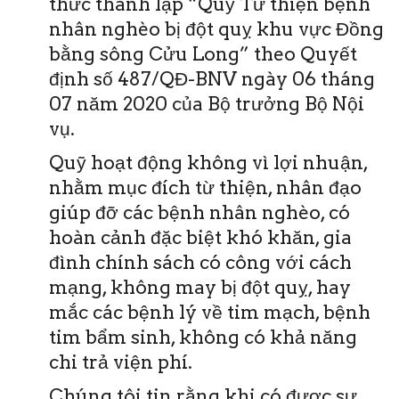
thức thành lập “Quỹ Từ thiện bệnh
nhân nghèo bị đột quỵ khu vực Đồng
bằng sông Cửu Long” theo Quyết
định số 487/QĐ-BNV ngày 06 tháng
07 năm 2020 của Bộ trưởng Bộ Nội
vụ.
Quỹ hoạt động không vì lợi nhuận,
nhằm mục đích từ thiện, nhân đạo
giúp đỡ các bệnh nhân nghèo, có
hoàn cảnh đặc biệt khó khăn, gia
đình chính sách có công với cách
mạng, không may bị đột quỵ, hay
mắc các bệnh lý về tim mạch, bệnh
tim bẩm sinh, không có khả năng
chi trả viện phí.
Chúng tôi tin rằng khi có được sự