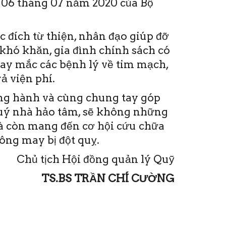
06 tháng 07 năm 2020 của Bộ
 đích từ thiện, nhân đạo giúp đỡ
khó khăn, gia đình chính sách có
hay mắc các bệnh lý về tim mạch,
ả viện phí.
ồng hành và cùng chung tay góp
quý nhà hảo tâm, sẽ không những
mà còn mang đến cơ hội cứu chữa
ng may bị đột quỵ.
Chủ tịch Hội đồng quản lý Quỹ
TS.BS TRẦN CHÍ CƯỜNG