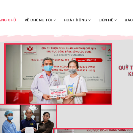
ANG CHỦ
VỀ CHÚNG TÔI
HOẠT ĐỘNG
LIÊN HỆ
BÁO