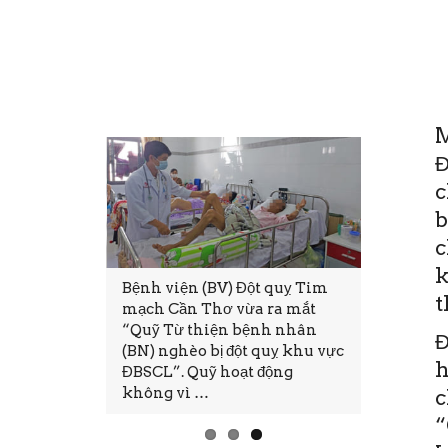
M
Đ
c
b
c
k
i cũng mong
Bệnh viện (BV) Đột quỵ Tim
Thứ Sáu, 
t
đủ, hạnh
mạch Cần Thơ vừa ra mắt
11:28(ĐTT
 Tuy nhiên,
“Quỹ Từ thiện bệnh nhân
tại Bệnh 
Đ
nào mong
(BN) nghèo bị đột quỵ khu vực
mạch Cần
h
ện thực.
ĐBSCL”. Quỹ hoạt động
thảo và Đ
không vì …
tục CME.
c
“