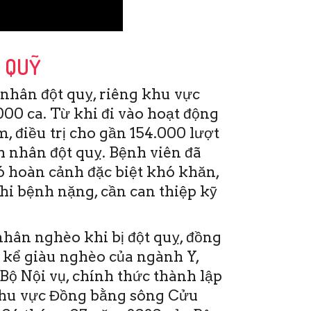
P QUỸ
nhân đột quỵ, riêng khu vực
00 ca. Từ khi đi vào hoạt động
, điều trị cho gần 154.000 lượt
 nhân đột quỵ. Bệnh viên đã
ó hoàn cảnh đặc biệt khó khăn,
khi bệnh nặng, cần can thiệp kỹ
hân nghèo khi bị đột quỵ, đồng
 kể giàu nghèo của ngành Y,
Bộ Nội vụ, chính thức thành lập
khu vực Đồng bằng sông Cửu