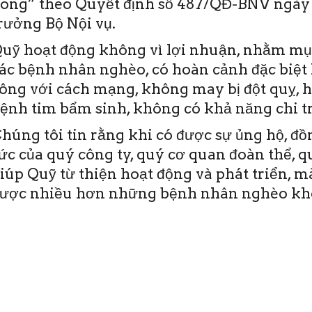
ong” theo Quyết định số 487/QĐ-BNV ngày 
rưởng Bộ Nội vụ.
uỹ hoạt động không vì lợi nhuận, nhằm mục
ác bệnh nhân nghèo, có hoàn cảnh đặc biệt 
ông với cách mạng, không may bị đột quỵ, 
ệnh tim bẩm sinh, không có khả năng chi tr
húng tôi tin rằng khi có được sự ủng hộ, đ
ức của quý công ty, quý cơ quan đoàn thể, 
iúp Quỹ từ thiện hoạt động và phát triển, 
ược nhiều hơn những bệnh nhân nghèo khô