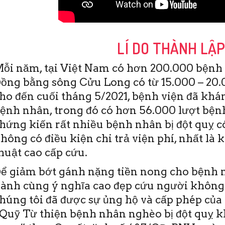
LÍ DO THÀNH LẬ
ỗi năm, tại Việt Nam có hơn 200.000 bệnh 
ồng bằng sông Cửu Long có từ 15.000 – 20.0
ho đến cuối tháng 5/2021, bệnh viện đã khám
ệnh nhân, trong đó có hơn 56.000 lượt bệnh
hứng kiến rất nhiều bệnh nhân bị đột quỵ c
hông có điều kiện chi trả viện phí, nhất là 
19/6/2020
huật cao cấp cứu.
TO)- Sáng nay 19-6,
viện Đột quỵ Tim
ể giảm bớt gánh nặng tiền nong cho bệnh n
 Thơ đã diễn ra Hội
ành cùng ý nghĩa cao đẹp cứu người không
ào tạo y khoa liên
 Đây …
húng tôi đã được sự ủng hộ và cấp phép của 
Quỹ Từ thiện bệnh nhân nghèo bị đột quỵ 