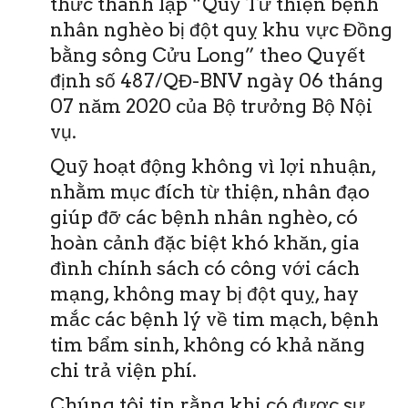
thức thành lập “Quỹ Từ thiện bệnh
nhân nghèo bị đột quỵ khu vực Đồng
bằng sông Cửu Long” theo Quyết
định số 487/QĐ-BNV ngày 06 tháng
07 năm 2020 của Bộ trưởng Bộ Nội
vụ.
Quỹ hoạt động không vì lợi nhuận,
nhằm mục đích từ thiện, nhân đạo
giúp đỡ các bệnh nhân nghèo, có
hoàn cảnh đặc biệt khó khăn, gia
đình chính sách có công với cách
mạng, không may bị đột quỵ, hay
mắc các bệnh lý về tim mạch, bệnh
tim bẩm sinh, không có khả năng
chi trả viện phí.
Chúng tôi tin rằng khi có được sự