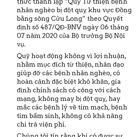
thức thành lập “Quỹ Từ thiện bệnh
nhân nghèo bị đột quỵ khu vực Đồng
bằng sông Cửu Long” theo Quyết
định số 487/QĐ-BNV ngày 06 tháng
07 năm 2020 của Bộ trưởng Bộ Nội
vụ.
Quỹ hoạt động không vì lợi nhuận,
nhằm mục đích từ thiện, nhân đạo
giúp đỡ các bệnh nhân nghèo, có
hoàn cảnh đặc biệt khó khăn, gia
đình chính sách có công với cách
mạng, không may bị đột quỵ, hay
mắc các bệnh lý về tim mạch, bệnh
tim bẩm sinh, không có khả năng
chi trả viện phí.
Chúng tôi tin rằng khi có được sự