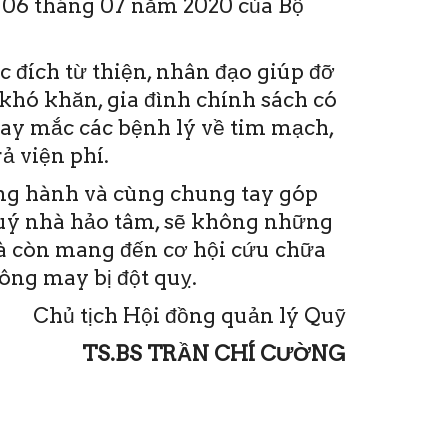
06 tháng 07 năm 2020 của Bộ
 đích từ thiện, nhân đạo giúp đỡ
khó khăn, gia đình chính sách có
hay mắc các bệnh lý về tim mạch,
ả viện phí.
ồng hành và cùng chung tay góp
quý nhà hảo tâm, sẽ không những
mà còn mang đến cơ hội cứu chữa
ng may bị đột quỵ.
Chủ tịch Hội đồng quản lý Quỹ
TS.BS TRẦN CHÍ CƯỜNG