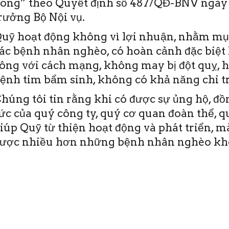
ong” theo Quyết định số 487/QĐ-BNV ngày 
rưởng Bộ Nội vụ.
uỹ hoạt động không vì lợi nhuận, nhằm mục
ác bệnh nhân nghèo, có hoàn cảnh đặc biệt 
ông với cách mạng, không may bị đột quỵ, 
ệnh tim bẩm sinh, không có khả năng chi tr
húng tôi tin rằng khi có được sự ủng hộ, đ
ức của quý công ty, quý cơ quan đoàn thể, 
iúp Quỹ từ thiện hoạt động và phát triển, 
ược nhiều hơn những bệnh nhân nghèo khô