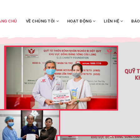
ANG CHỦ
VỀ CHÚNG TÔI
HOẠT ĐỘNG
LIÊN HỆ
BÁO