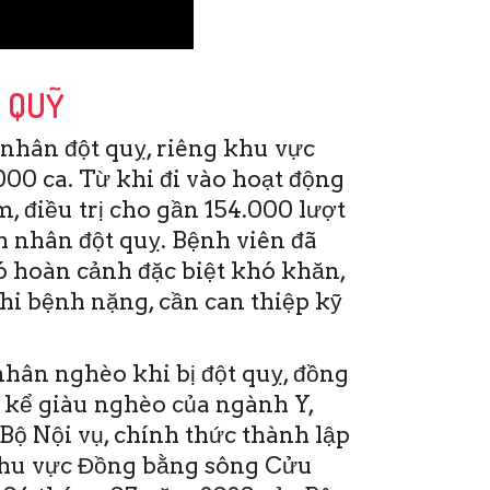
P QUỸ
nhân đột quỵ, riêng khu vực
00 ca. Từ khi đi vào hoạt động
, điều trị cho gần 154.000 lượt
 nhân đột quỵ. Bệnh viên đã
ó hoàn cảnh đặc biệt khó khăn,
khi bệnh nặng, cần can thiệp kỹ
y 19-6,
 Tim
hân nghèo khi bị đột quỵ, đồng
ra Hội
 kể giàu nghèo của ngành Y,
 liên
Bộ Nội vụ, chính thức thành lập
khu vực Đồng bằng sông Cửu