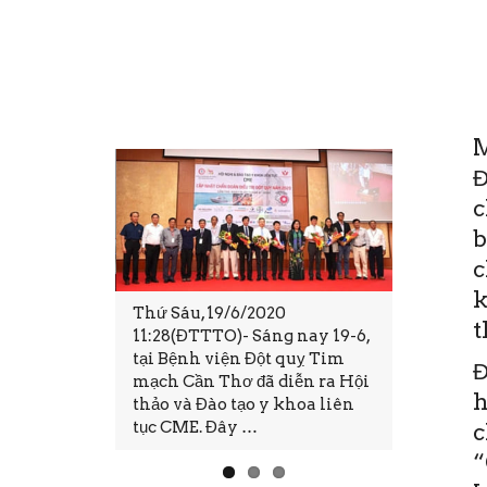
M
Đ
c
b
c
k
Sáu, 19/6/2020
Trong cuộc đời, ai cũng mong
t
8(ĐTTTO)- Sáng nay 19-6,
có cuộc sống đầy đủ, hạnh
Bệnh viện Đột quỵ Tim
phúc và bình an. Tuy nhiên,
Đ
 Cần Thơ đã diễn ra Hội
không phải lúc nào mong
h
 và Đào tạo y khoa liên
ước đó cũng là hiện thực.
CME. Đây …
Nhất …
c
“