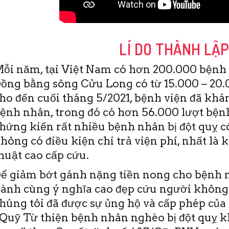
LÍ DO THÀNH LẬ
ỗi năm, tại Việt Nam có hơn 200.000 bệnh 
ồng bằng sông Cửu Long có từ 15.000 – 20.0
ho đến cuối tháng 5/2021, bệnh viện đã khám
ệnh nhân, trong đó có hơn 56.000 lượt bệnh
hứng kiến rất nhiều bệnh nhân bị đột quỵ c
hông có điều kiện chi trả viện phí, nhất là 
Bệnh viện (BV) Đột quỵ Tim
Thứ Sáu, 19/6/2020
huật cao cấp cứu.
mạch Cần Thơ vừa ra mắt
11:28(ĐTTTO)- Sáng na
“Quỹ Từ thiện bệnh nhân
tại Bệnh viện Đột quỵ
ể giảm bớt gánh nặng tiền nong cho bệnh n
(BN) nghèo bị đột quỵ khu vực
mạch Cần Thơ đã diễn 
ành cùng ý nghĩa cao đẹp cứu người không
ĐBSCL”. Quỹ hoạt động
thảo và Đào tạo y khoa
không vì …
tục CME. Đây …
húng tôi đã được sự ủng hộ và cấp phép của 
Quỹ Từ thiện bệnh nhân nghèo bị đột quỵ 