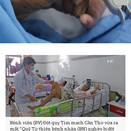
Prev
Next
ious
Bệnh viện (BV) Đột quỵ Tim mạch Cần Thơ vừa ra
mắt “Quỹ Từ thiện bệnh nhân (BN) nghèo bị đột