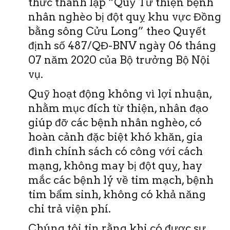
thức thành lập “Quỹ Từ thiện bệnh
nhân nghèo bị đột quỵ khu vực Đồng
bằng sông Cửu Long” theo Quyết
định số 487/QĐ-BNV ngày 06 tháng
07 năm 2020 của Bộ trưởng Bộ Nội
vụ.
Quỹ hoạt động không vì lợi nhuận,
nhằm mục đích từ thiện, nhân đạo
giúp đỡ các bệnh nhân nghèo, có
hoàn cảnh đặc biệt khó khăn, gia
đình chính sách có công với cách
mạng, không may bị đột quỵ, hay
mắc các bệnh lý về tim mạch, bệnh
tim bẩm sinh, không có khả năng
chi trả viện phí.
Chúng tôi tin rằng khi có được sự