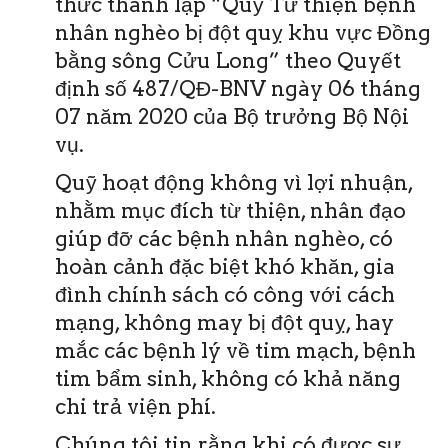
thức thành lập “Quỹ Từ thiện bệnh
nhân nghèo bị đột quỵ khu vực Đồng
bằng sông Cửu Long” theo Quyết
định số 487/QĐ-BNV ngày 06 tháng
07 năm 2020 của Bộ trưởng Bộ Nội
vụ.
Quỹ hoạt động không vì lợi nhuận,
nhằm mục đích từ thiện, nhân đạo
giúp đỡ các bệnh nhân nghèo, có
hoàn cảnh đặc biệt khó khăn, gia
đình chính sách có công với cách
mạng, không may bị đột quỵ, hay
mắc các bệnh lý về tim mạch, bệnh
tim bẩm sinh, không có khả năng
chi trả viện phí.
Chúng tôi tin rằng khi có được sự