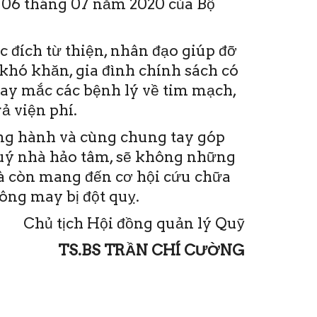
06 tháng 07 năm 2020 của Bộ
 đích từ thiện, nhân đạo giúp đỡ
khó khăn, gia đình chính sách có
hay mắc các bệnh lý về tim mạch,
ả viện phí.
ồng hành và cùng chung tay góp
quý nhà hảo tâm, sẽ không những
mà còn mang đến cơ hội cứu chữa
ng may bị đột quỵ.
Chủ tịch Hội đồng quản lý Quỹ
TS.BS TRẦN CHÍ CƯỜNG