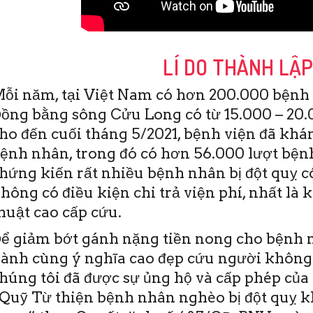
LÍ DO THÀNH LẬ
ỗi năm, tại Việt Nam có hơn 200.000 bệnh 
ồng bằng sông Cửu Long có từ 15.000 – 20.0
ho đến cuối tháng 5/2021, bệnh viện đã khám
ệnh nhân, trong đó có hơn 56.000 lượt bệnh
hứng kiến rất nhiều bệnh nhân bị đột quỵ c
hông có điều kiện chi trả viện phí, nhất là 
19/6/2020
huật cao cấp cứu.
TO)- Sáng nay 19-6,
viện Đột quỵ Tim
ể giảm bớt gánh nặng tiền nong cho bệnh n
 Thơ đã diễn ra Hội
ành cùng ý nghĩa cao đẹp cứu người không
ào tạo y khoa liên
 Đây …
húng tôi đã được sự ủng hộ và cấp phép của 
Quỹ Từ thiện bệnh nhân nghèo bị đột quỵ 