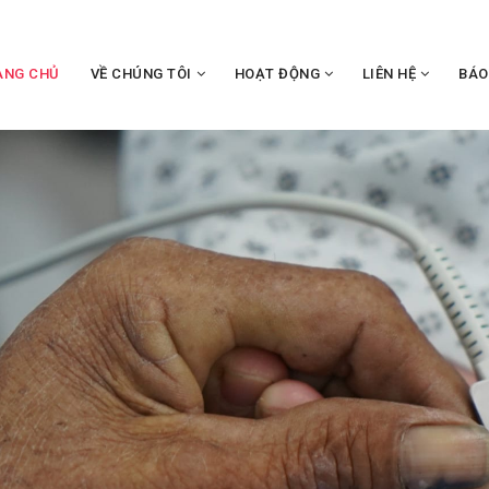
ANG CHỦ
VỀ CHÚNG TÔI
HOẠT ĐỘNG
LIÊN HỆ
BÁO