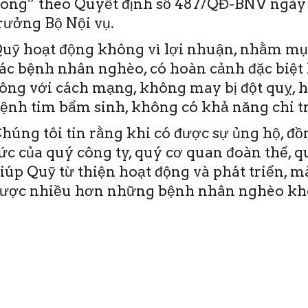
ong” theo Quyết định số 487/QĐ-BNV ngày 
rưởng Bộ Nội vụ.
uỹ hoạt động không vì lợi nhuận, nhằm mục
ác bệnh nhân nghèo, có hoàn cảnh đặc biệt 
ông với cách mạng, không may bị đột quỵ, 
ệnh tim bẩm sinh, không có khả năng chi tr
húng tôi tin rằng khi có được sự ủng hộ, đ
ức của quý công ty, quý cơ quan đoàn thể, 
iúp Quỹ từ thiện hoạt động và phát triển, 
ược nhiều hơn những bệnh nhân nghèo khô