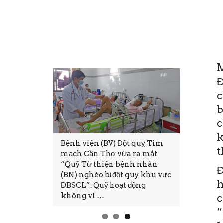
M
Đ
c
b
c
k
i cũng mong
Bệnh viện (BV) Đột quỵ Tim
Thứ Sáu, 
t
đủ, hạnh
mạch Cần Thơ vừa ra mắt
11:28(ĐTT
 Tuy nhiên,
“Quỹ Từ thiện bệnh nhân
tại Bệnh 
Đ
nào mong
(BN) nghèo bị đột quỵ khu vực
mạch Cần
h
ện thực.
ĐBSCL”. Quỹ hoạt động
thảo và Đ
không vì …
tục CME.
c
“