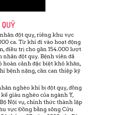
P QUỸ
nhân đột quỵ, riêng khu vực
00 ca. Từ khi đi vào hoạt động
, điều trị cho gần 154.000 lượt
 nhân đột quỵ. Bệnh viên đã
ó hoàn cảnh đặc biệt khó khăn,
khi bệnh nặng, cần can thiệp kỹ
hân nghèo khi bị đột quỵ, đồng
 kể giàu nghèo của ngành Y,
Bộ Nội vụ, chính thức thành lập
khu vực Đồng bằng sông Cửu