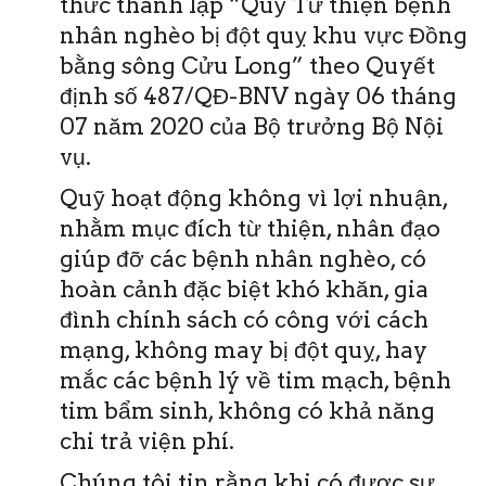
thức thành lập “Quỹ Từ thiện bệnh
nhân nghèo bị đột quỵ khu vực Đồng
bằng sông Cửu Long” theo Quyết
định số 487/QĐ-BNV ngày 06 tháng
07 năm 2020 của Bộ trưởng Bộ Nội
vụ.
Quỹ hoạt động không vì lợi nhuận,
nhằm mục đích từ thiện, nhân đạo
giúp đỡ các bệnh nhân nghèo, có
hoàn cảnh đặc biệt khó khăn, gia
đình chính sách có công với cách
mạng, không may bị đột quỵ, hay
mắc các bệnh lý về tim mạch, bệnh
tim bẩm sinh, không có khả năng
chi trả viện phí.
Chúng tôi tin rằng khi có được sự