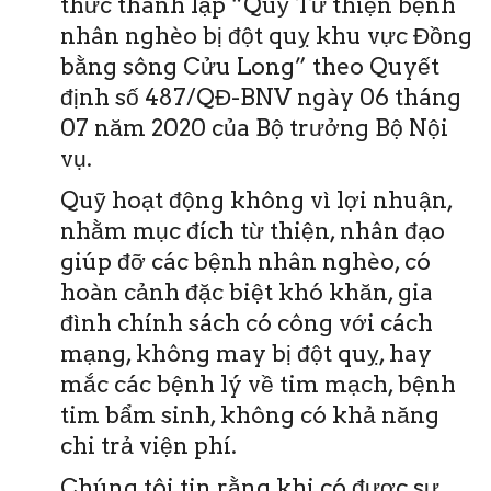
thức thành lập “Quỹ Từ thiện bệnh
nhân nghèo bị đột quỵ khu vực Đồng
bằng sông Cửu Long” theo Quyết
định số 487/QĐ-BNV ngày 06 tháng
07 năm 2020 của Bộ trưởng Bộ Nội
vụ.
Quỹ hoạt động không vì lợi nhuận,
nhằm mục đích từ thiện, nhân đạo
giúp đỡ các bệnh nhân nghèo, có
hoàn cảnh đặc biệt khó khăn, gia
đình chính sách có công với cách
mạng, không may bị đột quỵ, hay
mắc các bệnh lý về tim mạch, bệnh
tim bẩm sinh, không có khả năng
chi trả viện phí.
Chúng tôi tin rằng khi có được sự