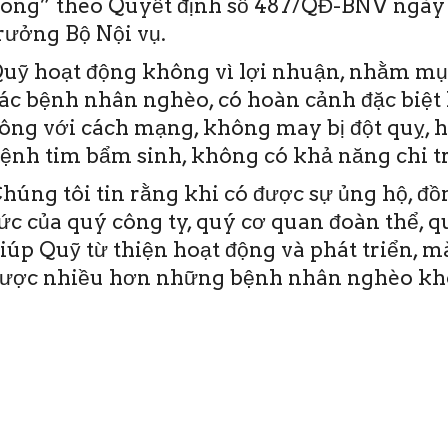
ong” theo Quyết định số 487/QĐ-BNV ngày 
rưởng Bộ Nội vụ.
uỹ hoạt động không vì lợi nhuận, nhằm mục
ác bệnh nhân nghèo, có hoàn cảnh đặc biệt 
ông với cách mạng, không may bị đột quỵ, 
ệnh tim bẩm sinh, không có khả năng chi tr
húng tôi tin rằng khi có được sự ủng hộ, đ
ức của quý công ty, quý cơ quan đoàn thể, 
iúp Quỹ từ thiện hoạt động và phát triển, 
ược nhiều hơn những bệnh nhân nghèo khô