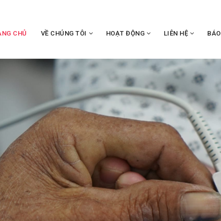
ANG CHỦ
VỀ CHÚNG TÔI
HOẠT ĐỘNG
LIÊN HỆ
BÁO