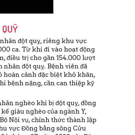
P QUỸ
nhân đột quỵ, riêng khu vực
00 ca. Từ khi đi vào hoạt động
, điều trị cho gần 154.000 lượt
 nhân đột quỵ. Bệnh viên đã
ó hoàn cảnh đặc biệt khó khăn,
khi bệnh nặng, cần can thiệp kỹ
hân nghèo khi bị đột quỵ, đồng
 kể giàu nghèo của ngành Y,
Bộ Nội vụ, chính thức thành lập
khu vực Đồng bằng sông Cửu