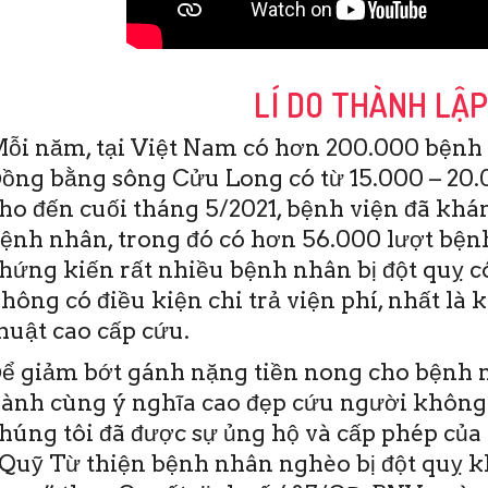
LÍ DO THÀNH LẬ
ỗi năm, tại Việt Nam có hơn 200.000 bệnh 
ồng bằng sông Cửu Long có từ 15.000 – 20.0
ho đến cuối tháng 5/2021, bệnh viện đã khám
ệnh nhân, trong đó có hơn 56.000 lượt bệnh
hứng kiến rất nhiều bệnh nhân bị đột quỵ c
hông có điều kiện chi trả viện phí, nhất là 
huật cao cấp cứu.
ể giảm bớt gánh nặng tiền nong cho bệnh n
ành cùng ý nghĩa cao đẹp cứu người không
húng tôi đã được sự ủng hộ và cấp phép của 
Quỹ Từ thiện bệnh nhân nghèo bị đột quỵ 