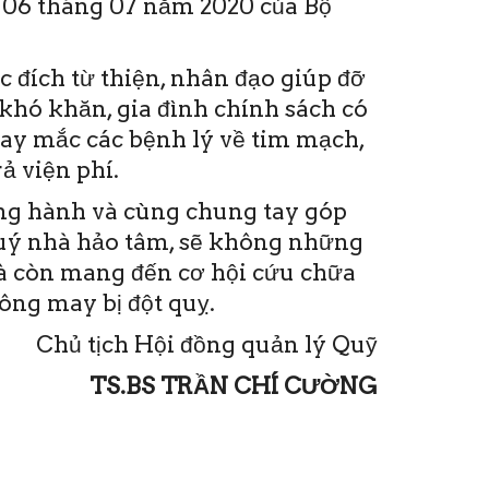
06 tháng 07 năm 2020 của Bộ
 đích từ thiện, nhân đạo giúp đỡ
khó khăn, gia đình chính sách có
hay mắc các bệnh lý về tim mạch,
ả viện phí.
ồng hành và cùng chung tay góp
quý nhà hảo tâm, sẽ không những
mà còn mang đến cơ hội cứu chữa
ng may bị đột quỵ.
Chủ tịch Hội đồng quản lý Quỹ
TS.BS TRẦN CHÍ CƯỜNG