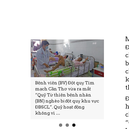
M
Đ
c
b
c
k
ện (BV) Đột quỵ Tim
Thứ Sáu, 19/6/2020
t
ần Thơ vừa ra mắt
11:28(ĐTTTO)- Sáng nay 19-6,
ừ thiện bệnh nhân
tại Bệnh viện Đột quỵ Tim
Đ
hèo bị đột quỵ khu vực
mạch Cần Thơ đã diễn ra Hội
h
 Quỹ hoạt động
thảo và Đào tạo y khoa liên
vì …
tục CME. Đây …
c
“