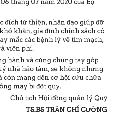
06 tháng 07 năm 2020 của Bộ
 đích từ thiện, nhân đạo giúp đỡ
khó khăn, gia đình chính sách có
hay mắc các bệnh lý về tim mạch,
ả viện phí.
ồng hành và cùng chung tay góp
quý nhà hảo tâm, sẽ không những
mà còn mang đến cơ hội cứu chữa
ng may bị đột quỵ.
Chủ tịch Hội đồng quản lý Quỹ
TS.BS TRẦN CHÍ CƯỜNG