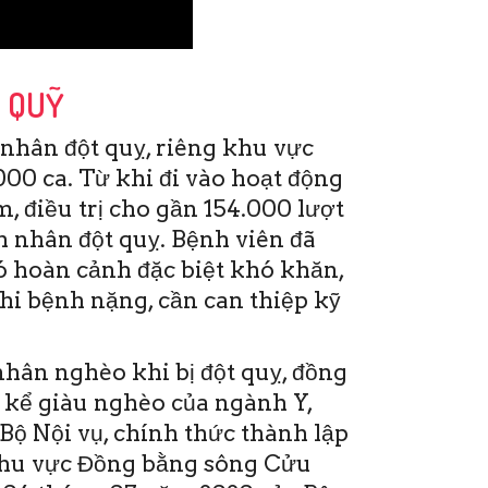
P QUỸ
nhân đột quỵ, riêng khu vực
00 ca. Từ khi đi vào hoạt động
, điều trị cho gần 154.000 lượt
 nhân đột quỵ. Bệnh viên đã
ó hoàn cảnh đặc biệt khó khăn,
khi bệnh nặng, cần can thiệp kỹ
hân nghèo khi bị đột quỵ, đồng
 kể giàu nghèo của ngành Y,
Bộ Nội vụ, chính thức thành lập
khu vực Đồng bằng sông Cửu