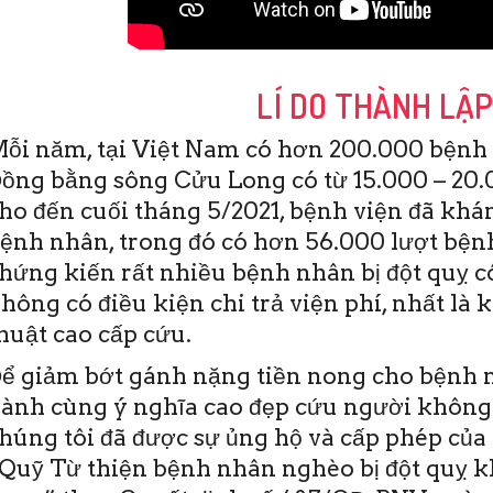
LÍ DO THÀNH LẬ
ỗi năm, tại Việt Nam có hơn 200.000 bệnh 
ồng bằng sông Cửu Long có từ 15.000 – 20.0
ho đến cuối tháng 5/2021, bệnh viện đã khám
ệnh nhân, trong đó có hơn 56.000 lượt bệnh
hứng kiến rất nhiều bệnh nhân bị đột quỵ c
hông có điều kiện chi trả viện phí, nhất là 
19/6/2020
huật cao cấp cứu.
TO)- Sáng nay 19-6,
viện Đột quỵ Tim
ể giảm bớt gánh nặng tiền nong cho bệnh n
 Thơ đã diễn ra Hội
ành cùng ý nghĩa cao đẹp cứu người không
ào tạo y khoa liên
 Đây …
húng tôi đã được sự ủng hộ và cấp phép của 
Quỹ Từ thiện bệnh nhân nghèo bị đột quỵ 