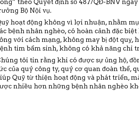
ong” theo Quyết định số 487/QĐ-BNV ngày 
rưởng Bộ Nội vụ.
uỹ hoạt động không vì lợi nhuận, nhằm mục
ác bệnh nhân nghèo, có hoàn cảnh đặc biệt 
ông với cách mạng, không may bị đột quỵ, 
ệnh tim bẩm sinh, không có khả năng chi tr
húng tôi tin rằng khi có được sự ủng hộ, đ
ức của quý công ty, quý cơ quan đoàn thể, 
iúp Quỹ từ thiện hoạt động và phát triển, 
ược nhiều hơn những bệnh nhân nghèo khô