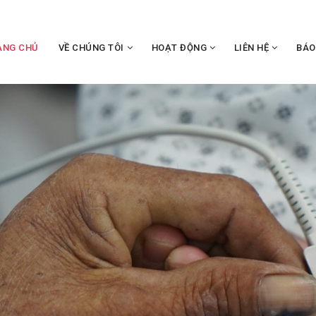
ANG CHỦ
VỀ CHÚNG TÔI
HOẠT ĐỘNG
LIÊN HỆ
BÁO