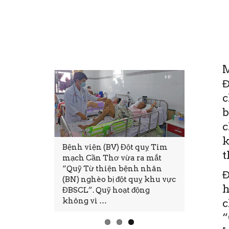
M
Đ
c
b
c
k
i cũng mong
Bệnh viện (BV) Đột quỵ Tim
Thứ Sáu, 
t
đủ, hạnh
mạch Cần Thơ vừa ra mắt
11:28(ĐTT
 Tuy nhiên,
“Quỹ Từ thiện bệnh nhân
tại Bệnh 
Đ
nào mong
(BN) nghèo bị đột quỵ khu vực
mạch Cần
h
ện thực.
ĐBSCL”. Quỹ hoạt động
thảo và Đ
không vì …
tục CME.
c
“