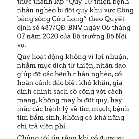
thức thành lập “Quỹ Từ thiện bệnh
nhân nghèo bị đột quỵ khu vực Đồng
bằng sông Cửu Long” theo Quyết
định số 487/QĐ-BNV ngày 06 tháng
07 năm 2020 của Bộ trưởng Bộ Nội
vụ.
Quỹ hoạt động không vì lợi nhuận,
nhằm mục đích từ thiện, nhân đạo
giúp đỡ các bệnh nhân nghèo, có
hoàn cảnh đặc biệt khó khăn, gia
đình chính sách có công với cách
mạng, không may bị đột quỵ, hay
mắc các bệnh lý về tim mạch, bệnh
tim bẩm sinh, không có khả năng
chi trả viện phí.
Chúng tôi tin rằng khi có được sự