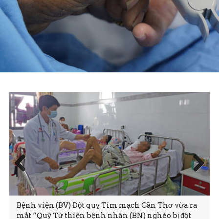
Prev
Next
ious
Bệnh viện (BV) Đột quỵ Tim mạch Cần Thơ vừa ra
mắt “Quỹ Từ thiện bệnh nhân (BN) nghèo bị đột