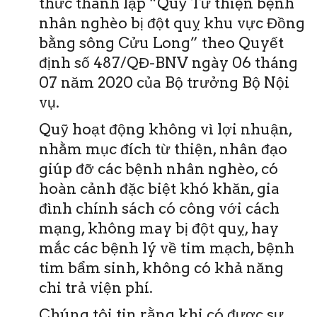
thức thành lập “Quỹ Từ thiện bệnh
nhân nghèo bị đột quỵ khu vực Đồng
bằng sông Cửu Long” theo Quyết
định số 487/QĐ-BNV ngày 06 tháng
07 năm 2020 của Bộ trưởng Bộ Nội
vụ.
Quỹ hoạt động không vì lợi nhuận,
nhằm mục đích từ thiện, nhân đạo
giúp đỡ các bệnh nhân nghèo, có
hoàn cảnh đặc biệt khó khăn, gia
đình chính sách có công với cách
mạng, không may bị đột quỵ, hay
mắc các bệnh lý về tim mạch, bệnh
tim bẩm sinh, không có khả năng
chi trả viện phí.
Chúng tôi tin rằng khi có được sự