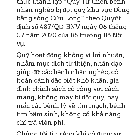
thức thành lập “Quỹ Từ thiện bệnh
nhân nghèo bị đột quỵ khu vực Đồng
bằng sông Cửu Long” theo Quyết
định số 487/QĐ-BNV ngày 06 tháng
07 năm 2020 của Bộ trưởng Bộ Nội
vụ.
Quỹ hoạt động không vì lợi nhuận,
nhằm mục đích từ thiện, nhân đạo
giúp đỡ các bệnh nhân nghèo, có
hoàn cảnh đặc biệt khó khăn, gia
đình chính sách có công với cách
mạng, không may bị đột quỵ, hay
mắc các bệnh lý về tim mạch, bệnh
tim bẩm sinh, không có khả năng
chi trả viện phí.
Chúng tôi tin rằng khi có được sự