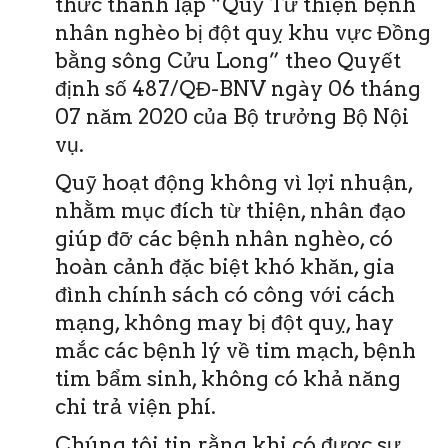
thức thành lập “Quỹ Từ thiện bệnh
nhân nghèo bị đột quỵ khu vực Đồng
bằng sông Cửu Long” theo Quyết
định số 487/QĐ-BNV ngày 06 tháng
07 năm 2020 của Bộ trưởng Bộ Nội
vụ.
Quỹ hoạt động không vì lợi nhuận,
nhằm mục đích từ thiện, nhân đạo
giúp đỡ các bệnh nhân nghèo, có
hoàn cảnh đặc biệt khó khăn, gia
đình chính sách có công với cách
mạng, không may bị đột quỵ, hay
mắc các bệnh lý về tim mạch, bệnh
tim bẩm sinh, không có khả năng
chi trả viện phí.
Chúng tôi tin rằng khi có được sự