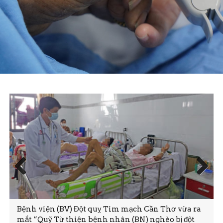
Prev
Next
ious
Bệnh viện (BV) Đột quỵ Tim mạch Cần Thơ vừa ra
mắt “Quỹ Từ thiện bệnh nhân (BN) nghèo bị đột