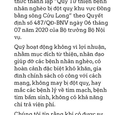
thức thành lập “Quỹ Từ thiện bệnh
nhân nghèo bị đột quỵ khu vực Đồng
bằng sông Cửu Long” theo Quyết
định số 487/QĐ-BNV ngày 06 tháng
07 năm 2020 của Bộ trưởng Bộ Nội
vụ.
Quỹ hoạt động không vì lợi nhuận,
nhằm mục đích từ thiện, nhân đạo
giúp đỡ các bệnh nhân nghèo, có
hoàn cảnh đặc biệt khó khăn, gia
đình chính sách có công với cách
mạng, không may bị đột quỵ, hay
mắc các bệnh lý về tim mạch, bệnh
tim bẩm sinh, không có khả năng
chi trả viện phí.
Chúng tôi tin rằng khi có được sự