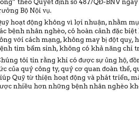
ong” theo Quyết định số 487/QĐ-BNV ngày 
rưởng Bộ Nội vụ.
uỹ hoạt động không vì lợi nhuận, nhằm mục
ác bệnh nhân nghèo, có hoàn cảnh đặc biệt 
ông với cách mạng, không may bị đột quỵ, 
ệnh tim bẩm sinh, không có khả năng chi tr
húng tôi tin rằng khi có được sự ủng hộ, đ
ức của quý công ty, quý cơ quan đoàn thể, 
iúp Quỹ từ thiện hoạt động và phát triển, 
ược nhiều hơn những bệnh nhân nghèo khô