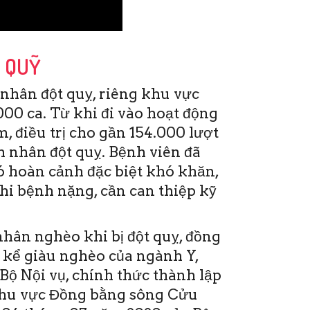
P QUỸ
nhân đột quỵ, riêng khu vực
00 ca. Từ khi đi vào hoạt động
, điều trị cho gần 154.000 lượt
 nhân đột quỵ. Bệnh viên đã
ó hoàn cảnh đặc biệt khó khăn,
khi bệnh nặng, cần can thiệp kỹ
hứ Sáu, 19/6/2020
1:28(ĐTTTO)- Sáng nay 19-6,
ại Bệnh viện Đột quỵ Tim
hân nghèo khi bị đột quỵ, đồng
ạch Cần Thơ đã diễn ra Hội
 kể giàu nghèo của ngành Y,
hảo và Đào tạo y khoa liên
ục CME. Đây …
Bộ Nội vụ, chính thức thành lập
khu vực Đồng bằng sông Cửu