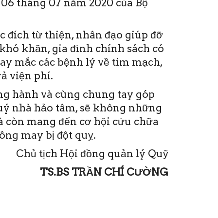
06 tháng 07 năm 2020 của Bộ
 đích từ thiện, nhân đạo giúp đỡ
khó khăn, gia đình chính sách có
hay mắc các bệnh lý về tim mạch,
ả viện phí.
ồng hành và cùng chung tay góp
quý nhà hảo tâm, sẽ không những
mà còn mang đến cơ hội cứu chữa
ng may bị đột quỵ.
Chủ tịch Hội đồng quản lý Quỹ
TS.BS TRẦN CHÍ CƯỜNG