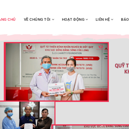
ANG CHỦ
VỀ CHÚNG TÔI
HOẠT ĐỘNG
LIÊN HỆ
BÁO