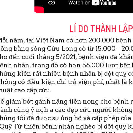
LÍ DO THÀNH LẬ
ỗi năm, tại Việt Nam có hơn 200.000 bệnh 
ồng bằng sông Cửu Long có từ 15.000 – 20.0
ho đến cuối tháng 5/2021, bệnh viện đã khám
ệnh nhân, trong đó có hơn 56.000 lượt bệnh
hứng kiến rất nhiều bệnh nhân bị đột quỵ c
hông có điều kiện chi trả viện phí, nhất là 
c đời, ai cũng mong
Bệnh viện (BV) Đột quỵ Tim
T
huật cao cấp cứu.
ống đầy đủ, hạnh
mạch Cần Thơ vừa ra mắt
1
ình an. Tuy nhiên,
“Quỹ Từ thiện bệnh nhân
t
ể giảm bớt gánh nặng tiền nong cho bệnh n
ải lúc nào mong
(BN) nghèo bị đột quỵ khu vực
m
ành cùng ý nghĩa cao đẹp cứu người không
ng là hiện thực.
ĐBSCL”. Quỹ hoạt động
t
không vì …
t
húng tôi đã được sự ủng hộ và cấp phép của 
Quỹ Từ thiện bệnh nhân nghèo bị đột quỵ 