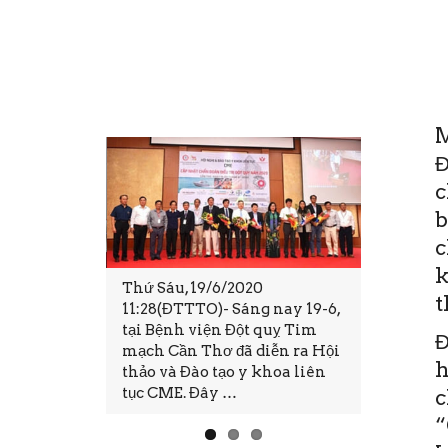
M
Đ
c
b
c
k
ột quỵ Tim
Thứ Sáu, 19/6/2020
Trong cuộ
t
a ra mắt
11:28(ĐTTTO)- Sáng nay 19-6,
có cuộc s
ệnh nhân
tại Bệnh viện Đột quỵ Tim
phúc và b
Đ
 quỵ khu vực
mạch Cần Thơ đã diễn ra Hội
không ph
h
 động
thảo và Đào tạo y khoa liên
ước đó cũ
tục CME. Đây …
Nhất …
c
“