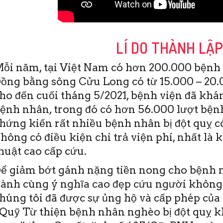
LÍ DO THÀNH LẬ
ỗi năm, tại Việt Nam có hơn 200.000 bệnh 
ồng bằng sông Cửu Long có từ 15.000 – 20.0
ho đến cuối tháng 5/2021, bệnh viện đã khám
ệnh nhân, trong đó có hơn 56.000 lượt bệnh
hứng kiến rất nhiều bệnh nhân bị đột quỵ c
hông có điều kiện chi trả viện phí, nhất là 
huật cao cấp cứu.
ể giảm bớt gánh nặng tiền nong cho bệnh n
ành cùng ý nghĩa cao đẹp cứu người không
húng tôi đã được sự ủng hộ và cấp phép của 
Quỹ Từ thiện bệnh nhân nghèo bị đột quỵ 