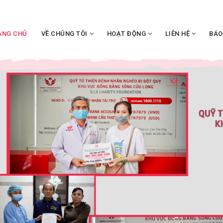
ANG CHỦ
VỀ CHÚNG TÔI
HOẠT ĐỘNG
LIÊN HỆ
BÁO