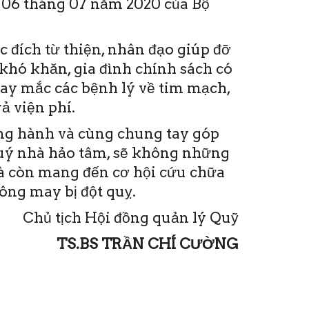
06 tháng 07 năm 2020 của Bộ
 đích từ thiện, nhân đạo giúp đỡ
khó khăn, gia đình chính sách có
hay mắc các bệnh lý về tim mạch,
ả viện phí.
ồng hành và cùng chung tay góp
quý nhà hảo tâm, sẽ không những
mà còn mang đến cơ hội cứu chữa
ng may bị đột quỵ.
Chủ tịch Hội đồng quản lý Quỹ
TS.BS TRẦN CHÍ CƯỜNG