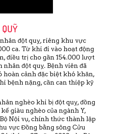
P QUỸ
nhân đột quỵ, riêng khu vực
00 ca. Từ khi đi vào hoạt động
, điều trị cho gần 154.000 lượt
 nhân đột quỵ. Bệnh viên đã
ó hoàn cảnh đặc biệt khó khăn,
khi bệnh nặng, cần can thiệp kỹ
hân nghèo khi bị đột quỵ, đồng
 kể giàu nghèo của ngành Y,
Bộ Nội vụ, chính thức thành lập
khu vực Đồng bằng sông Cửu