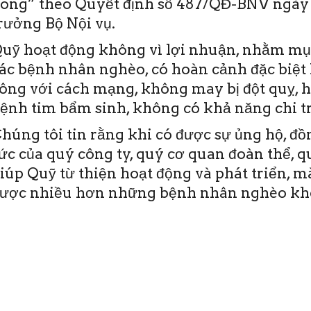
ong” theo Quyết định số 487/QĐ-BNV ngày 
rưởng Bộ Nội vụ.
uỹ hoạt động không vì lợi nhuận, nhằm mục
ác bệnh nhân nghèo, có hoàn cảnh đặc biệt 
ông với cách mạng, không may bị đột quỵ, 
ệnh tim bẩm sinh, không có khả năng chi tr
húng tôi tin rằng khi có được sự ủng hộ, đ
ức của quý công ty, quý cơ quan đoàn thể, 
iúp Quỹ từ thiện hoạt động và phát triển, 
ược nhiều hơn những bệnh nhân nghèo khô