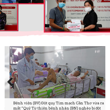
Prev
Next
ious
Bệnh viện (BV) Đột quỵ Tim mạch Cần Thơ vừa ra
mắt “Quỹ Từ thiện bệnh nhân (BN) nghèo bị đột