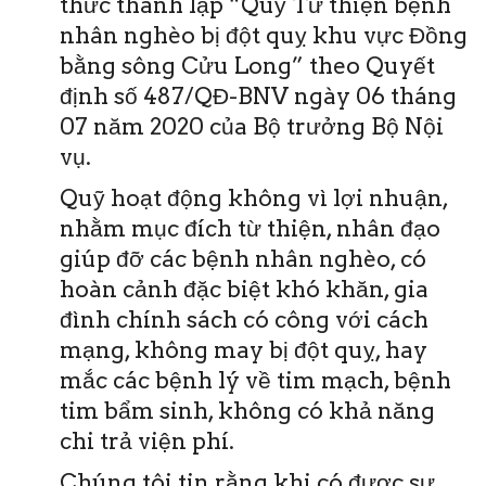
thức thành lập “Quỹ Từ thiện bệnh
nhân nghèo bị đột quỵ khu vực Đồng
bằng sông Cửu Long” theo Quyết
định số 487/QĐ-BNV ngày 06 tháng
07 năm 2020 của Bộ trưởng Bộ Nội
vụ.
Quỹ hoạt động không vì lợi nhuận,
nhằm mục đích từ thiện, nhân đạo
giúp đỡ các bệnh nhân nghèo, có
hoàn cảnh đặc biệt khó khăn, gia
đình chính sách có công với cách
mạng, không may bị đột quỵ, hay
mắc các bệnh lý về tim mạch, bệnh
tim bẩm sinh, không có khả năng
chi trả viện phí.
Chúng tôi tin rằng khi có được sự