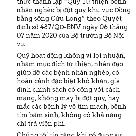
thức thành lập “Quỹ Từ thiện bệnh
nhân nghèo bị đột quỵ khu vực Đồng
bằng sông Cửu Long” theo Quyết
định số 487/QĐ-BNV ngày 06 tháng
07 năm 2020 của Bộ trưởng Bộ Nội
vụ.
Quỹ hoạt động không vì lợi nhuận,
nhằm mục đích từ thiện, nhân đạo
giúp đỡ các bệnh nhân nghèo, có
hoàn cảnh đặc biệt khó khăn, gia
đình chính sách có công với cách
mạng, không may bị đột quỵ, hay
mắc các bệnh lý về tim mạch, bệnh
tim bẩm sinh, không có khả năng
chi trả viện phí.
Chúng tôi tin rằng khi có được sự