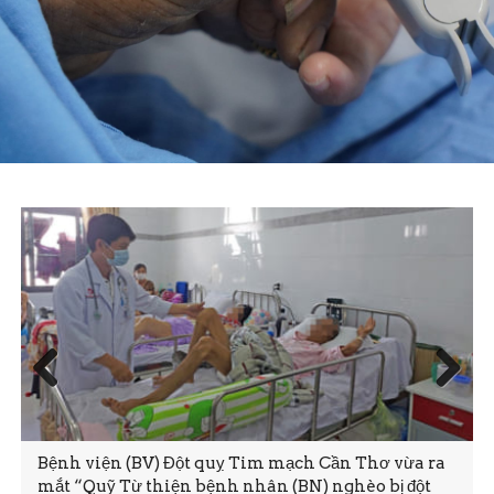
Prev
Next
ious
Bệnh viện (BV) Đột quỵ Tim mạch Cần Thơ vừa ra
mắt “Quỹ Từ thiện bệnh nhân (BN) nghèo bị đột