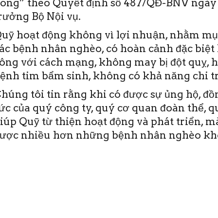
ong” theo Quyết định số 487/QĐ-BNV ngày 
rưởng Bộ Nội vụ.
uỹ hoạt động không vì lợi nhuận, nhằm mục
ác bệnh nhân nghèo, có hoàn cảnh đặc biệt 
ông với cách mạng, không may bị đột quỵ, 
ệnh tim bẩm sinh, không có khả năng chi tr
húng tôi tin rằng khi có được sự ủng hộ, đ
ức của quý công ty, quý cơ quan đoàn thể, 
iúp Quỹ từ thiện hoạt động và phát triển, 
ược nhiều hơn những bệnh nhân nghèo khô