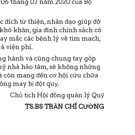
06 tháng 07 năm 2020 của Bộ
 đích từ thiện, nhân đạo giúp đỡ
khó khăn, gia đình chính sách có
hay mắc các bệnh lý về tim mạch,
ả viện phí.
ồng hành và cùng chung tay góp
quý nhà hảo tâm, sẽ không những
mà còn mang đến cơ hội cứu chữa
ng may bị đột quỵ.
Chủ tịch Hội đồng quản lý Quỹ
TS.BS TRẦN CHÍ CƯỜNG