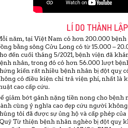
LÍ DO THÀNH LẬ
ỗi năm, tại Việt Nam có hơn 200.000 bệnh 
ồng bằng sông Cửu Long có từ 15.000 – 20.0
ho đến cuối tháng 5/2021, bệnh viện đã khám
ệnh nhân, trong đó có hơn 56.000 lượt bệnh
hứng kiến rất nhiều bệnh nhân bị đột quỵ c
hông có điều kiện chi trả viện phí, nhất là 
c đời, ai cũng mong
Bệnh viện (BV) Đột quỵ Tim
T
huật cao cấp cứu.
ống đầy đủ, hạnh
mạch Cần Thơ vừa ra mắt
1
ình an. Tuy nhiên,
“Quỹ Từ thiện bệnh nhân
t
ể giảm bớt gánh nặng tiền nong cho bệnh n
ải lúc nào mong
(BN) nghèo bị đột quỵ khu vực
m
ành cùng ý nghĩa cao đẹp cứu người không
ng là hiện thực.
ĐBSCL”. Quỹ hoạt động
t
không vì …
t
húng tôi đã được sự ủng hộ và cấp phép của 
Quỹ Từ thiện bệnh nhân nghèo bị đột quỵ 