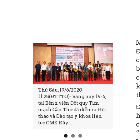
M
Đ
c
b
c
k
ột quỵ Tim
Thứ Sáu, 19/6/2020
Trong cuộ
t
a ra mắt
11:28(ĐTTTO)- Sáng nay 19-6,
có cuộc s
ệnh nhân
tại Bệnh viện Đột quỵ Tim
phúc và b
Đ
 quỵ khu vực
mạch Cần Thơ đã diễn ra Hội
không ph
h
 động
thảo và Đào tạo y khoa liên
ước đó cũ
tục CME. Đây …
Nhất …
c
“