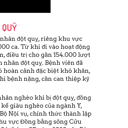
P QUỸ
nhân đột quỵ, riêng khu vực
00 ca. Từ khi đi vào hoạt động
, điều trị cho gần 154.000 lượt
 nhân đột quỵ. Bệnh viên đã
ó hoàn cảnh đặc biệt khó khăn,
khi bệnh nặng, cần can thiệp kỹ
hứ Sáu, 19/6/2020
1:28(ĐTTTO)- Sáng nay 19-6,
ại Bệnh viện Đột quỵ Tim
hân nghèo khi bị đột quỵ, đồng
ạch Cần Thơ đã diễn ra Hội
 kể giàu nghèo của ngành Y,
hảo và Đào tạo y khoa liên
ục CME. Đây …
Bộ Nội vụ, chính thức thành lập
khu vực Đồng bằng sông Cửu