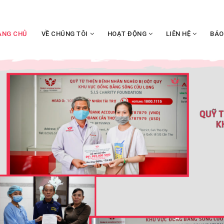
ANG CHỦ
VỀ CHÚNG TÔI
HOẠT ĐỘNG
LIÊN HỆ
BÁO